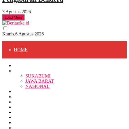
3 Agustus 2026
Load More
Kamis,6 Agustus 2026
HOME
HOME
BERITA
BERITA
SUKABUMI
JAWA BARAT
SUKABUMI
NASIONAL
RELIGI
PENDIDIKAN
JAWA BARAT
RAGAM
SOSOK
SOSIAL
POLITIK
NASIONAL
EKBIS
OPINI