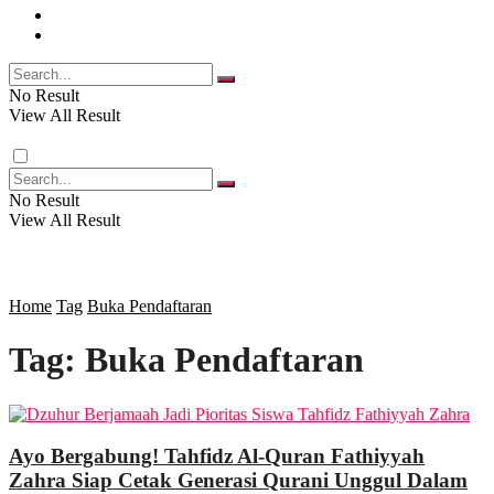
FOTO
RELIGI
VIDEO
PENDIDIKAN
No Result
View All Result
RAGAM
No Result
View All Result
SOSOK
SOSIAL
Home
Tag
Buka Pendaftaran
Tag:
Buka Pendaftaran
POLITIK
EKBIS
Ayo Bergabung! Tahfidz Al-Quran Fathiyyah
Zahra Siap Cetak Generasi Qurani Unggul Dalam
OPINI