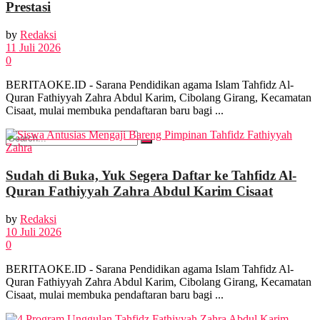
Prestasi
by
Redaksi
FOTO
11 Juli 2026
0
VIDEO
BERITAOKE.ID - Sarana Pendidikan agama Islam Tahfidz Al-
Quran Fathiyyah Zahra Abdul Karim, Cibolang Girang, Kecamatan
Cisaat, mulai membuka pendaftaran baru bagi ...
Sudah di Buka, Yuk Segera Daftar ke Tahfidz Al-
No Result
Quran Fathiyyah Zahra Abdul Karim Cisaat
by
Redaksi
View All Result
10 Juli 2026
0
BERITAOKE.ID - Sarana Pendidikan agama Islam Tahfidz Al-
Quran Fathiyyah Zahra Abdul Karim, Cibolang Girang, Kecamatan
Cisaat, mulai membuka pendaftaran baru bagi ...