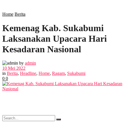
SOSIAL
Home
Berita
Kemenag Kab. Sukabumi
POLITIK
Laksanakan Upacara Hari
EKBIS
Kesadaran Nasional
OPINI
by
admin
10 Mei 2022
in
Berita
,
Headline
,
Home
,
Ragam
,
Sukabumi
0
0
FOTO
VIDEO