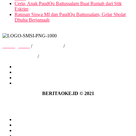
Ceria, Anak PaudQu Baitussalam Buat Rumah dari Stik
Eskrim
Ratusan Siswa MI dan PaudQu Baitussalam, Gelar Sholat
Dhuha Berjamaah
Tentang Kami
/
Hubungi Kami
/
Kebijakan Privasi
/
Pedoman Media Siber
Tentang Kami
Hubungi Kami
Kebijakan Privasi
Pedoman Media Siber
BERITAOKE.ID © 2021
Tentang Kami
Hubungi Kami
Kebijakan Privasi
Pedoman Media Siber