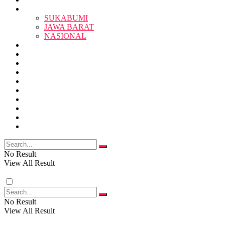
BERITA
BERITA
SUKABUMI
JAWA BARAT
SUKABUMI
NASIONAL
RELIGI
PENDIDIKAN
JAWA BARAT
RAGAM
SOSOK
SOSIAL
POLITIK
NASIONAL
EKBIS
OPINI
FOTO
RELIGI
VIDEO
PENDIDIKAN
No Result
View All Result
RAGAM
No Result
View All Result
SOSOK