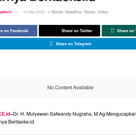
admin
10 Mei 2022
in
Berita
,
Headline
,
Home
,
Video
re on Facebook
Share on Twitter
Share on
Share on Telegram
No Content Available
E.id
–
Dr. H. Mulyawan Safwandy Nugraha, M.Ag Mengucapka
nya Beritaoke.id