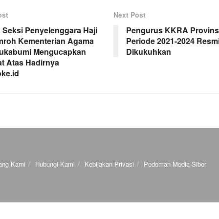
ost
Next Post
 Seksi Penyelenggara Haji
Pengurus KKRA Provinsi
mroh Kementerian Agama
Periode 2021-2024 Resm
Sukabumi Mengucapkan
Dikukuhkan
t Atas Hadirnya
oke.id
ang Kami
Hubungi Kami
Kebijakan Privasi
Pedoman Media Siber