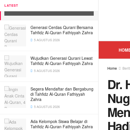
Atas Hadirnya Beritaoke.id
LATEST
10 MEI 2022
Generasi Cerdas Qurani Bersama
Tahfidz Al-Quran Fathiyyah Zahra
5 AGUSTUS 2026
HOM
Wujudkan Generasi Qurani Lewat
Tahfidz Al-Quran Fathiyyah Zahra
Home
Beri
5 AGUSTUS 2026
Dr.
Segera Mendaftar dan Bergabung
Nug
di Tahfidz Al-Quran Fathiyyah
Zahra
Men
5 AGUSTUS 2026
Hadi
Ada Kelompok Siswa Belajar di
Tahfidz Al-Quran Fathiyyah Zahra