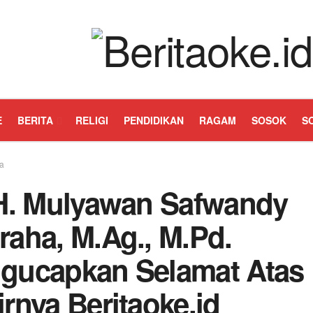
E
BERITA
RELIGI
PENDIDIKAN
RAGAM
SOSOK
S
ta
 H. Mulyawan Safwandy
raha, M.Ag., M.Pd.
gucapkan Selamat Atas
rnya Beritaoke.id