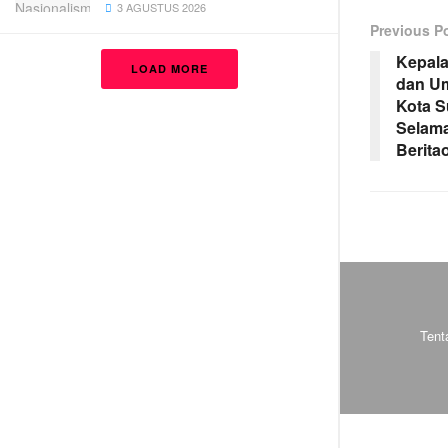
3 AGUSTUS 2026
Previous P
Kepala
LOAD MORE
dan U
Kota 
Selama
Berita
Tent