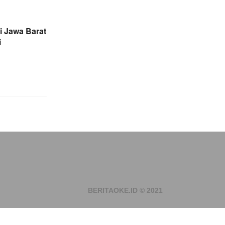
 Jawa Barat
i
BERITAOKE.ID © 2021