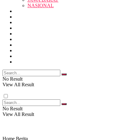
SUKABUMI
NASIONAL
RELIGI
PENDIDIKAN
JAWA BARAT
RAGAM
SOSOK
SOSIAL
POLITIK
NASIONAL
EKBIS
OPINI
FOTO
RELIGI
VIDEO
PENDIDIKAN
No Result
View All Result
RAGAM
No Result
View All Result
SOSOK
SOSIAL
Home
Berita