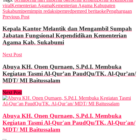
viral
Kementerian Agama
Kementerian Agama Kabupaten
Sukabumi
pemimpin redaksi
pemred
pemred beritaoke
Penghargaan
Previous Post
Kepala Kantor Melantik dan Mengambil Sumpah
Jabatan Fungsional Kependidikan Kementerian
Agama Kab. Sukabumi
Next Post
Abuya KH. Onen Qurnaen, S.Pd.I. Membuka
Kegiatan Tasmi Al-Qur’an PaudQu/TK. Al-Qur’an/
MDT/ MI Baitussalam
Next Post
Abuya KH. Onen Qurnaen, S.Pd.I. Membuka
Kegiatan Tasmi Al-Qur'an PaudQu/TK. Al-Qur'an/
MDT/ MI Baitussalam