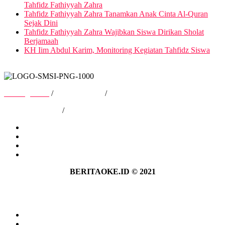
Tahfidz Fathiyyah Zahra
Tahfidz Fathiyyah Zahra Tanamkan Anak Cinta Al-Quran
Sejak Dini
Tahfidz Fathiyyah Zahra Wajibkan Siswa Dirikan Sholat
Berjamaah
KH Iim Abdul Karim, Monitoring Kegiatan Tahfidz Siswa
Tentang Kami
/
Hubungi Kami
/
Kebijakan Privasi
/
Pedoman Media Siber
Tentang Kami
Hubungi Kami
Kebijakan Privasi
Pedoman Media Siber
BERITAOKE.ID © 2021
Tentang Kami
Hubungi Kami