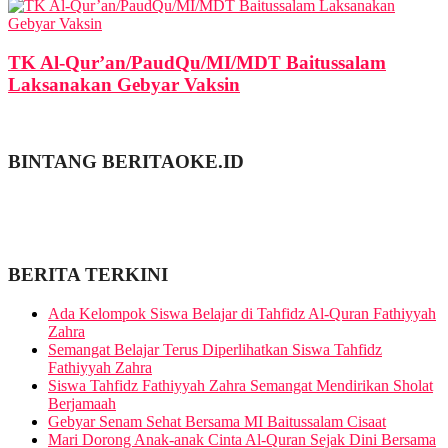
TK Al-Qur’an/PaudQu/MI/MDT Baitussalam
Laksanakan Gebyar Vaksin
BINTANG BERITAOKE.ID
BERITA TERKINI
Ada Kelompok Siswa Belajar di Tahfidz Al-Quran Fathiyyah
Zahra
Semangat Belajar Terus Diperlihatkan Siswa Tahfidz
Fathiyyah Zahra
Siswa Tahfidz Fathiyyah Zahra Semangat Mendirikan Sholat
Berjamaah
Gebyar Senam Sehat Bersama MI Baitussalam Cisaat
Mari Dorong Anak-anak Cinta Al-Quran Sejak Dini Bersama