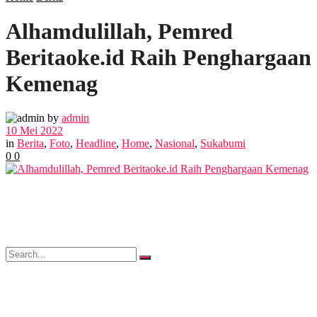
Alhamdulillah, Pemred
POLITIK
Beritaoke.id Raih Penghargaan
EKBIS
Kemenag
OPINI
by
admin
10 Mei 2022
in
Berita
,
Foto
,
Headline
,
Home
,
Nasional
,
Sukabumi
0
0
FOTO
VIDEO
No Result