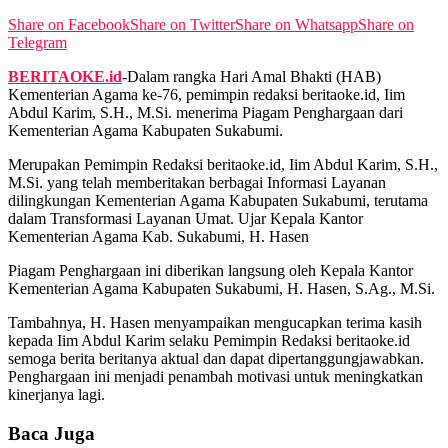
Share on Facebook
Share on Twitter
Share on Whatsapp
Share on
View All Result
Telegram
BERITAOKE.id
-Dalam rangka Hari Amal Bhakti (HAB)
Kementerian Agama ke-76, pemimpin redaksi beritaoke.id, Iim
Abdul Karim, S.H., M.Si. menerima Piagam Penghargaan dari
Kementerian Agama Kabupaten Sukabumi.
Merupakan Pemimpin Redaksi beritaoke.id, Iim Abdul Karim, S.H.,
M.Si. yang telah memberitakan berbagai Informasi Layanan
dilingkungan Kementerian Agama Kabupaten Sukabumi, terutama
dalam Transformasi Layanan Umat. Ujar Kepala Kantor
Kementerian Agama Kab. Sukabumi, H. Hasen
Piagam Penghargaan ini diberikan langsung oleh Kepala Kantor
Kementerian Agama Kabupaten Sukabumi, H. Hasen, S.Ag., M.Si.
Tambahnya, H. Hasen menyampaikan mengucapkan terima kasih
kepada Iim Abdul Karim selaku Pemimpin Redaksi beritaoke.id
semoga berita beritanya aktual dan dapat dipertanggungjawabkan.
Penghargaan ini menjadi penambah motivasi untuk meningkatkan
kinerjanya lagi.
Baca Juga