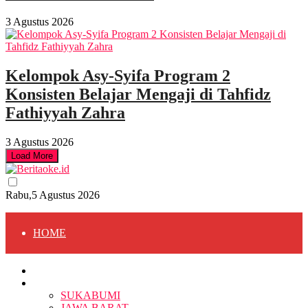
3 Agustus 2026
Kelompok Asy-Syifa Program 2
Konsisten Belajar Mengaji di Tahfidz
Fathiyyah Zahra
3 Agustus 2026
Load More
Rabu,5 Agustus 2026
HOME
HOME
BERITA
BERITA
SUKABUMI
JAWA BARAT