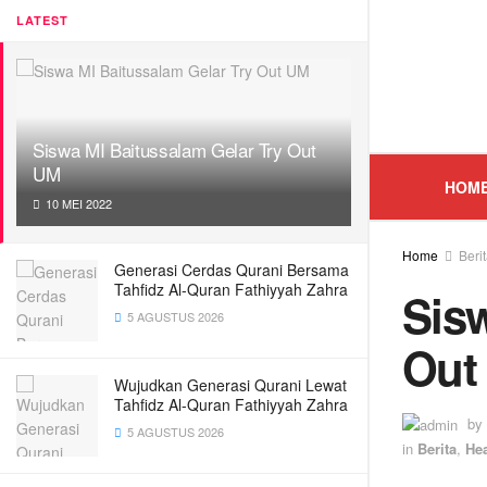
LATEST
Siswa MI Baitussalam Gelar Try Out
UM
HOM
10 MEI 2022
Home
Beri
Generasi Cerdas Qurani Bersama
Tahfidz Al-Quran Fathiyyah Zahra
Sisw
5 AGUSTUS 2026
Out
Wujudkan Generasi Qurani Lewat
Tahfidz Al-Quran Fathiyyah Zahra
by
5 AGUSTUS 2026
in
Berita
,
He