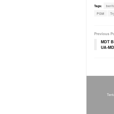
Tags:
berit
PGM
Tr
Previous P
MDT Ba
UA-M
Tent