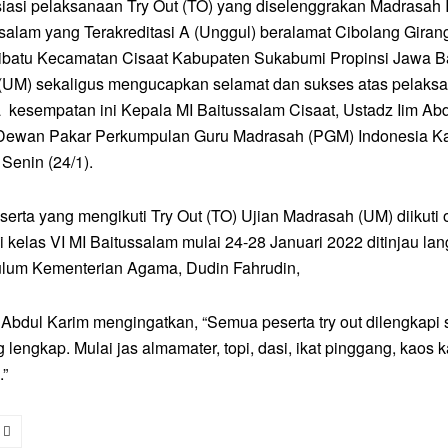
asi pelaksanaan Try Out (TO) yang diselenggrakan Madrasah I
ssalam yang Terakreditasi A (Unggul) beralamat Cibolang Giran
ibatu Kecamatan Cisaat Kabupaten Sukabumi Propinsi Jawa Ba
(UM) sekaligus mengucapkan selamat dan sukses atas pelaks
 kesempatan ini Kepala MI Baitussalam Cisaat, Ustadz Iim Abd
 Dewan Pakar Perkumpulan Guru Madrasah (PGM) Indonesia K
Senin (24/1).
erta yang mengikuti Try Out (TO) Ujian Madrasah (UM) diikuti 
i kelas VI MI Baitussalam mulai 24-28 Januari 2022 ditinjau la
ulum Kementerian Agama, Dudin Fahrudin,
 Abdul Karim mengingatkan, “Semua peserta try out dilengkapi
g lengkap. Mulai jas almamater, topi, dasi, ikat pinggang, kaos k
.”