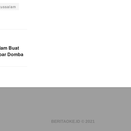
tussalam
lam Buat
bar Domba
BERITAOKE.ID © 2021