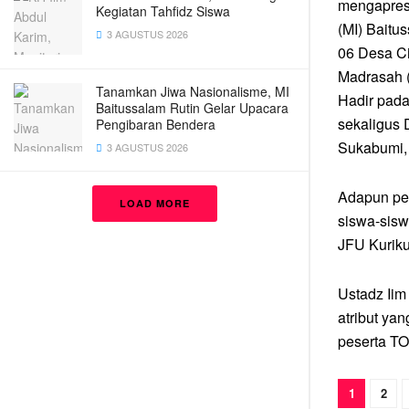
mengapresi
Kegiatan Tahfidz Siswa
(MI) Baitu
3 AGUSTUS 2026
06 Desa C
Madrasah 
Tanamkan Jiwa Nasionalisme, MI
Hadir pada
Baitussalam Rutin Gelar Upacara
sekaligus
Pengibaran Bendera
Sukabumi, 
3 AGUSTUS 2026
Adapun pes
LOAD MORE
siswa-sisw
JFU Kurik
Ustadz Iim
atribut yan
peserta TO
1
2