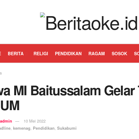
E
BERITA
RELIGI
PENDIDIKAN
RAGAM
SOSOK
S
ta
a MI Baitussalam Gelar 
 UM
admin
10 Mei 2022
adline
,
kemenag
,
Pendidikan
,
Sukabumi