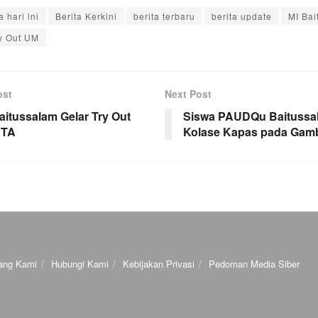
a hari ini
Berita Kerkini
berita terbaru
berita update
MI Bai
y Out UM
ost
Next Post
itussalam Gelar Try Out
Siswa PAUDQu Baitussa
DTA
Kolase Kapas pada Gam
ang Kami
Hubungi Kami
Kebijakan Privasi
Pedoman Media Siber