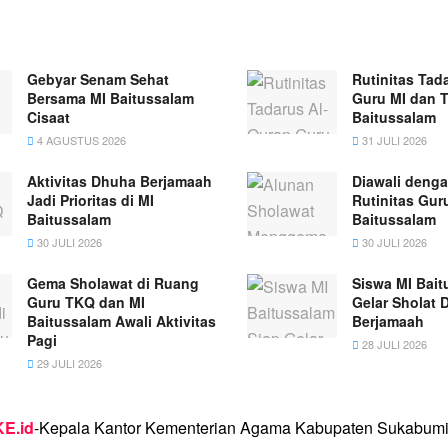
Gebyar Senam Sehat
Rutinitas Tad
Bersama MI Baitussalam
Guru MI dan 
Cisaat
Baitussalam
4 AGUSTUS 2026
31 JULI 2026
Aktivitas Dhuha Berjamaah
Diawali denga
Jadi Prioritas di MI
Rutinitas Gur
Baitussalam
Baitussalam
30 JULI 2026
30 JULI 2026
Gema Sholawat di Ruang
Siswa MI Bait
Guru TKQ dan MI
Gelar Sholat 
Baitussalam Awali Aktivitas
Berjamaah
Pagi
28 JULI 2026
29 JULI 2026
E.id
-Kepala Kantor Kementerian Agama Kabupaten Sukabumi