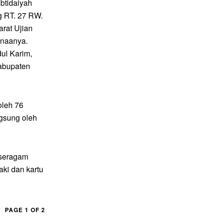
btidaiyah
g RT. 27 RW.
rat Ujian
anaanya.
ul Karim,
abupaten
oleh 76
ngsung oleh
 seragam
aki dan kartu
PAGE 1 OF 2