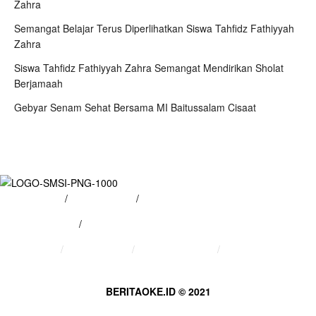
Zahra
Semangat Belajar Terus Diperlihatkan Siswa Tahfidz Fathiyyah
Zahra
Siswa Tahfidz Fathiyyah Zahra Semangat Mendirikan Sholat
Berjamaah
Gebyar Senam Sehat Bersama MI Baitussalam Cisaat
Tentang Kami
/
Hubungi Kami
/
Kebijakan Privasi
/
Pedoman Media Siber
Tentang Kami
Hubungi Kami
Kebijakan Privasi
Pedoman Media Siber
BERITAOKE.ID © 2021