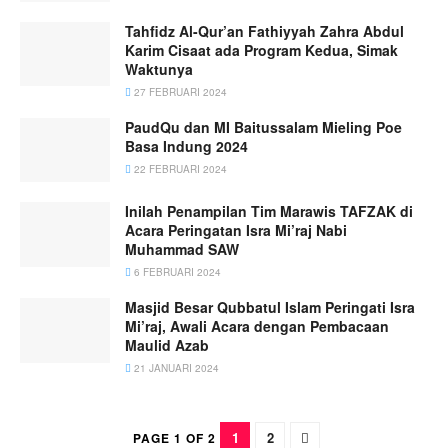
Tahfidz Al-Qur’an Fathiyyah Zahra Abdul
Karim Cisaat ada Program Kedua, Simak
Waktunya
27 FEBRUARI 2024
PaudQu dan MI Baitussalam Mieling Poe
Basa Indung 2024
22 FEBRUARI 2024
Inilah Penampilan Tim Marawis TAFZAK di
Acara Peringatan Isra Mi’raj Nabi
Muhammad SAW
6 FEBRUARI 2024
Masjid Besar Qubbatul Islam Peringati Isra
Mi’raj, Awali Acara dengan Pembacaan
Maulid Azab
21 JANUARI 2024
1
2
PAGE 1 OF 2