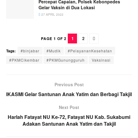
Percepat Capaian, Polsek Kebonpedes
Gelar Vaksin di Dua Lokasi
27 APRIL 2022
1
2
PAGE 1 OF 2
Tags:
#binjabar
#Mudik
#PelayananKesehatan
#PKMCikembar
#PKMGunungguruh
Vaksinasi
Previous Post
IKASMI Gelar Santunan Anak Yatim dan Berbagi Takjil
Next Post
Harlah Fatayat NU Ke-72, Fatayat NU Kab. Sukabumi
Adakan Santunan Anak Yatim dan Takjil