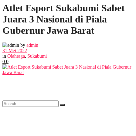
Atlet Esport Sukabumi Sabet
POLITIK
Juara 3 Nasional di Piala
EKBIS
Gubernur Jawa Barat
OPINI
by
admin
31 Mei 2022
in
Olahraga
,
Sukabumi
0
0
FOTO
VIDEO
No Result