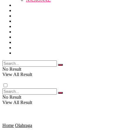
RELIGI
PENDIDIKAN
JAWA BARAT
RAGAM
SOSOK
SOSIAL
POLITIK
NASIONAL
EKBIS
OPINI
FOTO
RELIGI
VIDEO
PENDIDIKAN
No Result
View All Result
RAGAM
No Result
View All Result
SOSOK
SOSIAL
Home
Olahraga