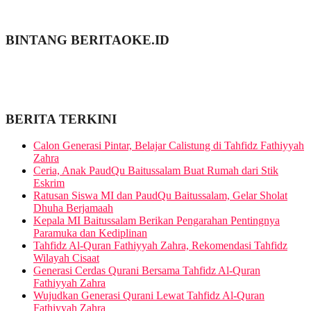
BINTANG BERITAOKE.ID
BERITA TERKINI
Calon Generasi Pintar, Belajar Calistung di Tahfidz Fathiyyah
Zahra
Ceria, Anak PaudQu Baitussalam Buat Rumah dari Stik
Eskrim
Ratusan Siswa MI dan PaudQu Baitussalam, Gelar Sholat
Dhuha Berjamaah
Kepala MI Baitussalam Berikan Pengarahan Pentingnya
Paramuka dan Kediplinan
Tahfidz Al-Quran Fathiyyah Zahra, Rekomendasi Tahfidz
Wilayah Cisaat
Generasi Cerdas Qurani Bersama Tahfidz Al-Quran
Fathiyyah Zahra
Wujudkan Generasi Qurani Lewat Tahfidz Al-Quran
Fathiyyah Zahra