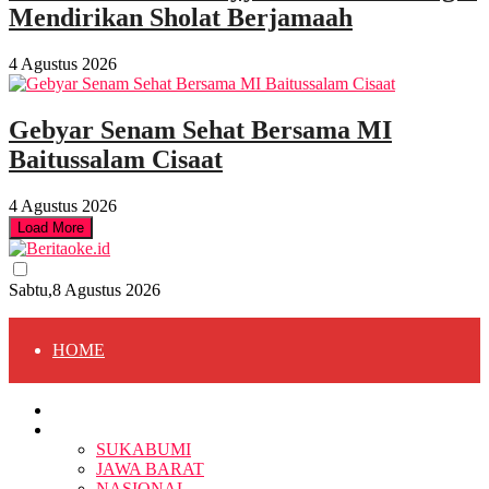
Mendirikan Sholat Berjamaah
4 Agustus 2026
Gebyar Senam Sehat Bersama MI
Baitussalam Cisaat
4 Agustus 2026
Load More
Sabtu,8 Agustus 2026
HOME
HOME
BERITA
BERITA
SUKABUMI
JAWA BARAT
SUKABUMI
NASIONAL