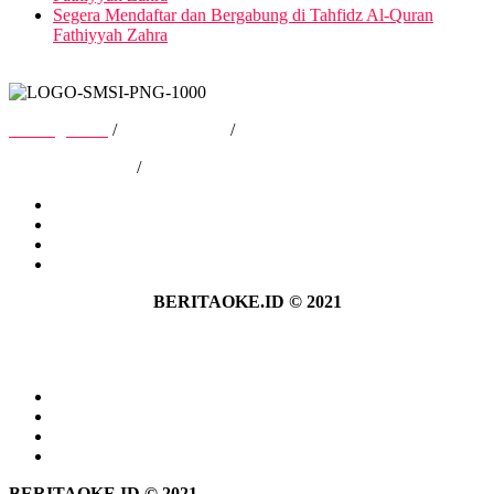
Segera Mendaftar dan Bergabung di Tahfidz Al-Quran
Fathiyyah Zahra
Tentang Kami
/
Hubungi Kami
/
Kebijakan Privasi
/
Pedoman Media Siber
Tentang Kami
Hubungi Kami
Kebijakan Privasi
Pedoman Media Siber
BERITAOKE.ID © 2021
Tentang Kami
Hubungi Kami
Kebijakan Privasi
Pedoman Media Siber
BERITAOKE.ID © 2021