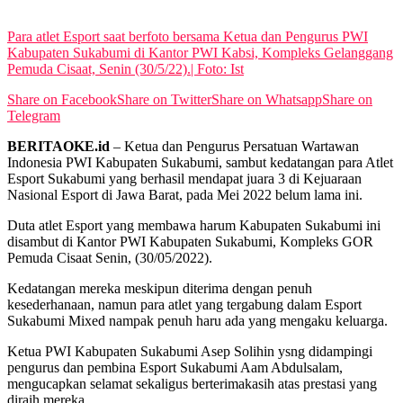
View All Result
Para atlet Esport saat berfoto bersama Ketua dan Pengurus PWI
Kabupaten Sukabumi di Kantor PWI Kabsi, Kompleks Gelanggang
Pemuda Cisaat, Senin (30/5/22).| Foto: Ist
Share on Facebook
Share on Twitter
Share on Whatsapp
Share on
Telegram
BERITAOKE.id
– Ketua dan Pengurus Persatuan Wartawan
Indonesia PWI Kabupaten Sukabumi, sambut kedatangan para Atlet
Esport Sukabumi yang berhasil mendapat juara 3 di Kejuaraan
Nasional Esport di Jawa Barat, pada Mei 2022 belum lama ini.
Duta atlet Esport yang membawa harum Kabupaten Sukabumi ini
disambut di Kantor PWI Kabupaten Sukabumi, Kompleks GOR
Pemuda Cisaat Senin, (30/05/2022).
Kedatangan mereka meskipun diterima dengan penuh
kesederhanaan, namun para atlet yang tergabung dalam Esport
Sukabumi Mixed nampak penuh haru ada yang mengaku keluarga.
Ketua PWI Kabupaten Sukabumi Asep Solihin ysng didampingi
pengurus dan pembina Esport Sukabumi Aam Abdulsalam,
mengucapkan selamat sekaligus berterimakasih atas prestasi yang
diraih mereka.