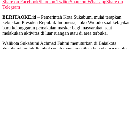
Share on Facebook
Share on Twitter
Share on Whatsapp
Share on
Telegram
BERITAOKE.id
– Pemerintah Kota Sukabumi mulai terapkan
kebijakan Presiden Republik Indonesia, Joko Widodo soal kebijakan
baru kelonggaran pemakaian masker bagi masyarakat, saat
melakukan aktivitas di luar ruangan atau di area terbuka.
Walikota Sukabumi Achmad Fahmi menuturkan di Balaikota
Sukabumi, untuk Pemkot sudah menyampaikan kepada masyarakat
terkait kelonggaran penggunaan masker.
“Iya, seusai intruksi keputusan Presiden Jokowi, kini Pemkot
Sukabumi sudah sampaikan. Pengunaan masker untuk di outdor
silahkan masyarakat untuk tidak menggunakan masker,” ujar
Achmad Fahmi kepada wartawan, Rabu (18/05/2022).
Meskipun demikian sambung dia, terdapat juga titik-titik tertentu
yang masih diberlakukan. Diantaranya di pasar swalayan, tempat
perbelanjaan dan tranpotasi, harus tetap menggunakan masker.
Baca Juga
No Content Available
Page 1 of 2