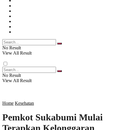
SOSOK
SOSIAL
PENDIDIKAN
POLITIK
EKBIS
OPINI
FOTO
RAGAM
VIDEO
SOSOK
No Result
View All Result
SOSIAL
No Result
POLITIK
View All Result
EKBIS
Home
Kesehatan
Pemkot Sukabumi Mulai
OPINI
Terapkan Kelonggaran