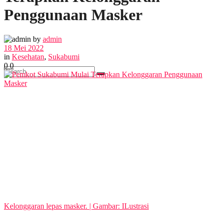
FOTO
Penggunaan Masker
VIDEO
by
admin
18 Mei 2022
in
Kesehatan
,
Sukabumi
0
0
No Result
View All Result
Kelonggaran lepas masker. | Gambar: ILustrasi