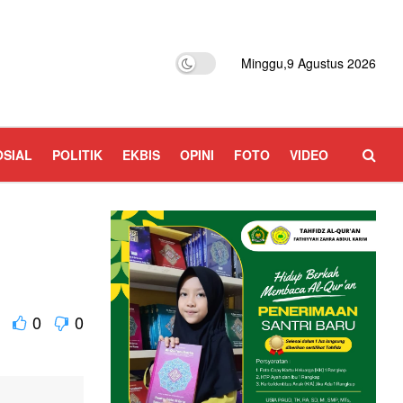
Minggu,9 Agustus 2026
OSIAL
POLITIK
EKBIS
OPINI
FOTO
VIDEO
0
0