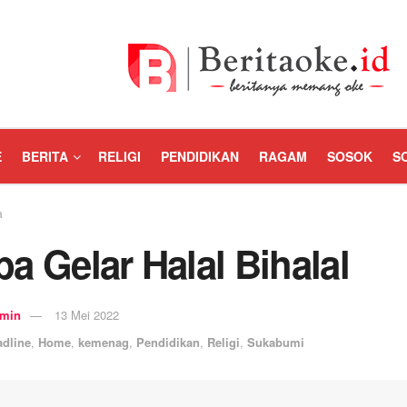
E
BERITA
RELIGI
PENDIDIKAN
RAGAM
SOSOK
S
a
a Gelar Halal Bihalal
min
13 Mei 2022
adline
,
Home
,
kemenag
,
Pendidikan
,
Religi
,
Sukabumi