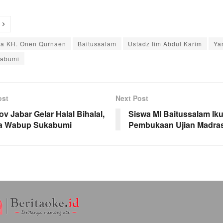
a KH. Onen Qurnaen
Baitussalam
Ustadz Iim Abdul Karim
Ya
kabumi
ost
Next Post
v Jabar Gelar Halal Bihalal,
Siswa MI Baitussalam Iku
ta Wabup Sukabumi
Pembukaan Ujian Madra