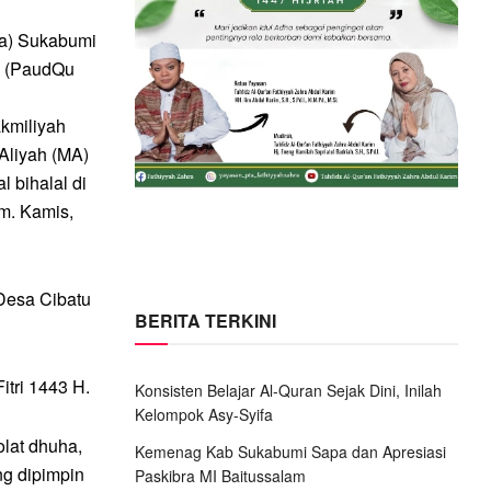
a) Sukabumi
am (PaudQu
akmiliyah
Aliyah (MA)
 bihalal di
m. Kamis,
Desa Cibatu
BERITA TERKINI
itri 1443 H.
Konsisten Belajar Al-Quran Sejak Dini, Inilah
Kelompok Asy-Syifa
olat dhuha,
Kemenag Kab Sukabumi Sapa dan Apresiasi
ng dipimpin
Paskibra MI Baitussalam