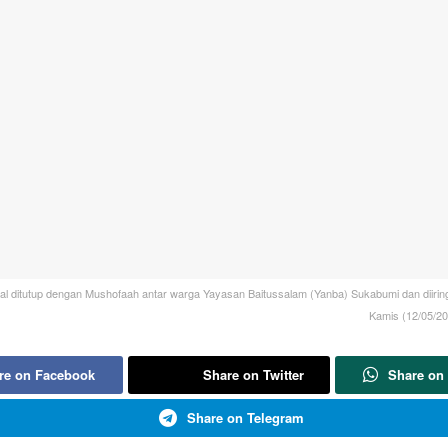
alal ditutup dengan Mushofaah antar warga Yayasan Baitussalam (Yanba) Sukabumi dan diirin
Kamis (12/05/20
re on Facebook
Share on Twitter
Share on
Share on Telegram