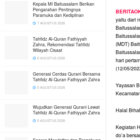
Kepala MI Baitussalam Berikan
Pengarahan Pentingnya
BERITAOK
Paramuka dan Kediplinan
yaitu dari
7 AGUSTUS 2026
Baitussala
Baitussala
Tahfidz Al-Quran Fathiyyah
(MDT) Bait
Zahra, Rekomendasi Tahfidz
Wilayah Cisaat
Baitussala
6 AGUSTUS 2026
hari perta
(12/05/202
Generasi Cerdas Qurani Bersama
Tahfidz Al-Quran Fathiyyah Zahra
Yayasan Ba
5 AGUSTUS 2026
Kecamatan
Wujudkan Generasi Qurani Lewat
Halal Biha
Tahfidz Al-Quran Fathiyyah Zahra
5 AGUSTUS 2026
Kegiatan H
do’a bersa