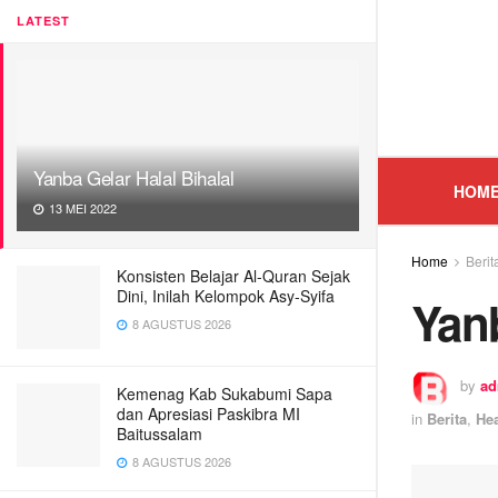
LATEST
Yanba Gelar Halal Bihalal
HOM
13 MEI 2022
Home
Berit
Konsisten Belajar Al-Quran Sejak
Dini, Inilah Kelompok Asy-Syifa
Yanb
8 AGUSTUS 2026
by
ad
Kemenag Kab Sukabumi Sapa
dan Apresiasi Paskibra MI
in
Berita
,
He
Baitussalam
8 AGUSTUS 2026