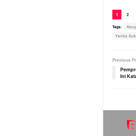
1
2
Tags:
Abuy
Yanba Su
Previous P
Pempro
Ini Ka