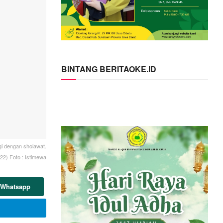
BINTANG BERITAOKE.ID
gi dengan sholawat.
22) Foto : Istimewa
 Whatsapp