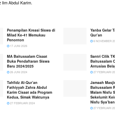
z Iim Abdul Karim.
Penampilan Kreasi Siswa di
Yanba Gelar T
Milad Ke-41 Memukau
Qur’an
Penonton
6 NOVEMBER 2
17 JUNI 2026
MA Baitussalam Cisaat
Santri Cilik 
Buka Pendaftaran Siswa
Baitussalam C
Baru 2024/2025
Antusias Bela
26 JUNI 2024
27 FEBRUARI 2
Tahfidz Al-Qur’an
Jamaah Masji
Fathiyyah Zahra Abdul
Baitussalam 
Karim Cisaat ada Program
Malam Nisfu S
Kedua, Simak Waktunya
Sekelumit Ke
Nisfu Sya’ban
27 FEBRUARI 2024
27 FEBRUARI 2