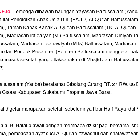
E.id
–
Lembaga dibawah naungan Yayasan Baitussalam (Yanb
 mulai Pendidikan Anak Usia Dini (PAUD) Al-Qur’an Baitussal
m), Taman Kanak-Kanak Al-Qur’an Baitussalam (TK. Al-Qur’an
m), Madrasah Ibtidaiyah (MI) Baitussalam, Madrasah Diniyah T
ussalam, Madrasah Tsanawiyah (MTs) Baitussalam, Madrasah 
m dan Pondok Pesantren (Pontren) Baitussalam menggelar halal
ma masuk sekolah yang dilaksanakan di Masjid Jami Baitussala
2).
itussalam (Yanba) beralamat Cibolang Girang RT. 27 RW. 06 
 Cisaat Kabupaten Sukabumi Propinsi Jawa Barat.
lal digelar merupakan setelah sebelumnya libur Hari Raya Idul F
alal Bi Halal diawali dengan membaca dzikir pagi bersama, sh
ma, pembacaan ayat suci Al-Qur’an, tawashul dan shalawat ya