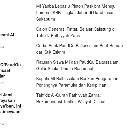
MI Yanba Lepas 3 Pleton Paskibra Menuju
Lomba LKBB Tingkat Jabar di Darul Ihsan
Sukabumi
Calon Generasi Pintar, Belajar Calistung di
asmi Al-
Tahfidz Fathiyyah Zahra
Ceria, Anak PaudQu Baitussalam Buat Rumah
024
dari Stik Eskrim
Ratusan Siswa MI dan PaudQu Baitussalam,
TKQ/PaudQu
Gelar Sholat Dhuha Berjamaah
isaat
jar
Kepala MI Baitussalam Berikan Pengarahan
024
Pentingnya Paramuka dan Kediplinan
d Jami
Tahfidz Al-Quran Fathiyyah Zahra,
Rayakan
Rekomendasi Tahfidz Wilayah Cisaat
ya’ban, Ini
istimewaan
024