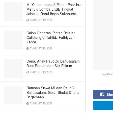
MI Yanba Lepas 3 Pleton Paskibra
Menuju Lomba LKBB Tingkat
Jabar di Darul Ihsan Sukabumi
8 AGUSTUS 2026
Calon Generasi Pintar, Belajar
Calistung di Tahfidz Fathiyyah
Zahra
7 AGUSTUS 2026
Ceria, Anak PaudQu Baitussalam
Buat Rumah dari Stik Eskrim
7 AGUSTUS 2026
Halal Bih
Ratusan Siswa MI dan PaudQu
Baitussalam, Gelar Sholat Dhuha
Sha
Berjamaah
7 AGUSTUS 2026