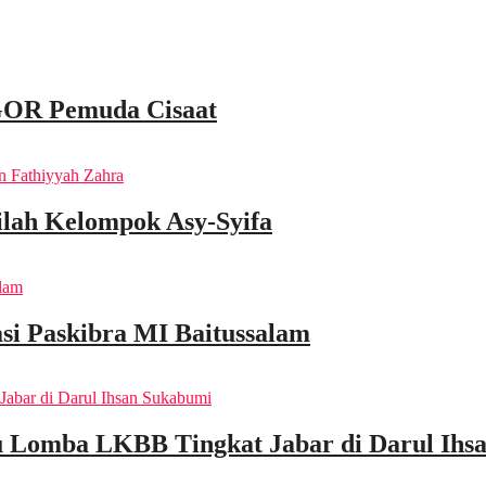
 GOR Pemuda Cisaat
nilah Kelompok Asy-Syifa
i Paskibra MI Baitussalam
u Lomba LKBB Tingkat Jabar di Darul Ihs