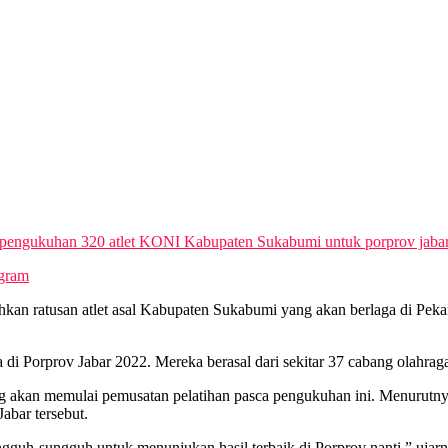
engukuhan 320 atlet KONI Kabupaten Sukabumi untuk porprov jabar 
egram
ratusan atlet asal Kabupaten Sukabumi yang akan berlaga di Pekan 
ga di Porprov Jabar 2022. Mereka berasal dari sekitar 37 cabang olah
akan memulai pemusatan pelatihan pasca pengukuhan ini. Menurutnya, 
Jabar tersebut.
ungguh-sungguh untuk menunjukan hasil terbaik di Porprov nanti,” ujarn