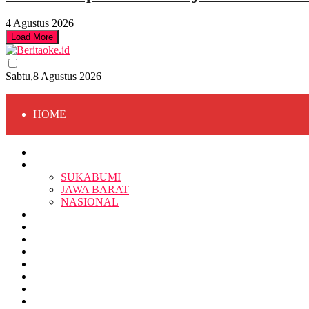
4 Agustus 2026
Load More
Sabtu,8 Agustus 2026
HOME
HOME
BERITA
BERITA
SUKABUMI
JAWA BARAT
SUKABUMI
NASIONAL
RELIGI
PENDIDIKAN
JAWA BARAT
RAGAM
SOSOK
SOSIAL
POLITIK
NASIONAL
EKBIS
OPINI