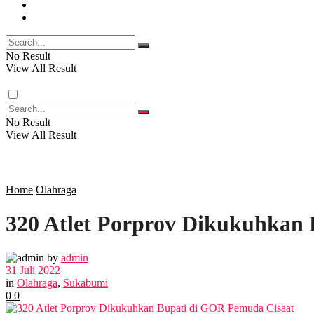
FOTO
RELIGI
VIDEO
PENDIDIKAN
No Result
View All Result
RAGAM
No Result
View All Result
SOSOK
SOSIAL
Home
Olahraga
320 Atlet Porprov Dikukuhkan
POLITIK
by
admin
EKBIS
31 Juli 2022
in
Olahraga
,
Sukabumi
0
0
OPINI