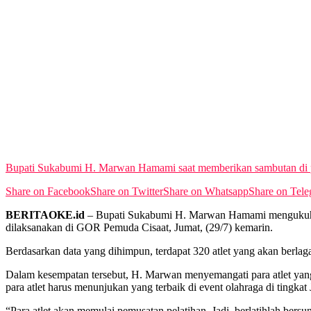
Bupati Sukabumi H. Marwan Hamami saat memberikan sambutan di p
Share on Facebook
Share on Twitter
Share on Whatsapp
Share on Tel
BERITAOKE.id
– Bupati Sukabumi H. Marwan Hamami mengukuhkan 
dilaksanakan di GOR Pemuda Cisaat, Jumat, (29/7) kemarin.
Berdasarkan data yang dihimpun, terdapat 320 atlet yang akan berla
Dalam kesempatan tersebut, H. Marwan menyemangati para atlet yang 
para atlet harus menunjukan yang terbaik di event olahraga di tingkat 
“Para atlet akan memulai pemusatan pelatihan. Jadi, berlatihlah bers