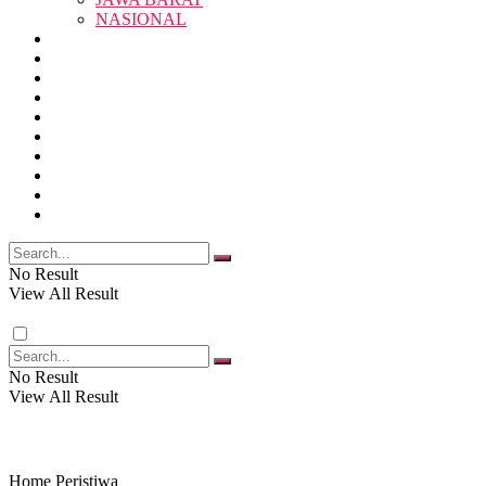
SUKABUMI
NASIONAL
RELIGI
PENDIDIKAN
JAWA BARAT
RAGAM
SOSOK
SOSIAL
POLITIK
NASIONAL
EKBIS
OPINI
FOTO
RELIGI
VIDEO
PENDIDIKAN
No Result
View All Result
RAGAM
No Result
View All Result
SOSOK
SOSIAL
Home
Peristiwa