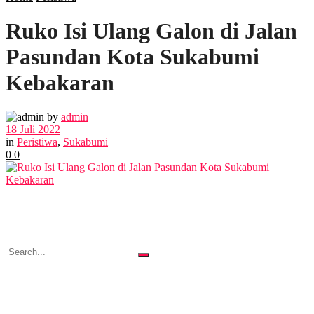
Ruko Isi Ulang Galon di Jalan
POLITIK
Pasundan Kota Sukabumi
EKBIS
Kebakaran
OPINI
by
admin
18 Juli 2022
in
Peristiwa
,
Sukabumi
0
0
FOTO
VIDEO
No Result