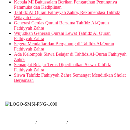
Kepala MI Baitussalam Berikan Pengarahan Pentingnya
Paramuka dan Kediplinan
Tahfidz Al-Quran Fathiyyah Zahra, Rekomendasi Tahfidz
Wilayah Cisaat
Generasi Cerdas Qurani Bersama Tahfidz Al-Quran
Fathiyyah Zahra
Wujudkan Generasi Qurani Lewat Tahfidz Al-Quran
Fathiyyah Zahra
Segera Mendaftar dan Bergabung di Tahfidz Al-Quran
Fathiyyah Zahra
Ada Kelompok Siswa Belajar di Tahfidz Al-Quran Fathiyyah
Zahra
Semangat Belajar Terus Diperlihatkan Siswa Tahfidz
Fathiyyah Zahra
Siswa Tahfidz Fathiyyah Zahra Semangat Mendirikan Sholat
Berjamaah
Tentang Kami
/
Hubungi Kami
/