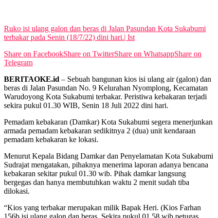
View All Result
Ruko isi ulang galon dan beras di Jalan Pasundan Kota Sukabumi
terbakar pada Senin (18/7/22) dini hari.| Ist
Share on Facebook
Share on Twitter
Share on Whatsapp
Share on
Telegram
BERITAOKE.id
– Sebuah bangunan kios isi ulang air (galon) dan
beras di Jalan Pasundan No. 9 Kelurahan Nyomplong, Kecamatan
Warudoyong Kota Sukabumi terbakar. Peristiwa kebakaran terjadi
sekira pukul 01.30 WIB, Senin 18 Juli 2022 dini hari.
Pemadam kebakaran (Damkar) Kota Sukabumi segera menerjunkan
armada pemadam kebakaran sedikitnya 2 (dua) unit kendaraan
pemadam kebakaran ke lokasi.
Menurut Kepala Bidang Damkar dan Penyelamatan Kota Sukabumi
Sudrajat mengatakan, pihaknya menerima laporan adanya bencana
kebakaran sekitar pukul 01.30 wib. Pihak damkar langsung
bergegas dan hanya membutuhkan waktu 2 menit sudah tiba
dilokasi.
“Kios yang terbakar merupakan milik Bapak Heri. (Kios Farhan
156b isi ulang galon dan beras. Sekira pukul 01.58 wib petugas