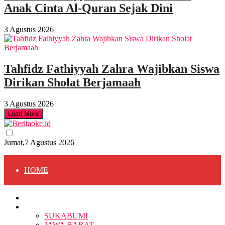
Anak Cinta Al-Quran Sejak Dini
3 Agustus 2026
Tahfidz Fathiyyah Zahra Wajibkan Siswa
Dirikan Sholat Berjamaah
3 Agustus 2026
Load More
Jumat,7 Agustus 2026
HOME
HOME
BERITA
BERITA
SUKABUMI
JAWA BARAT