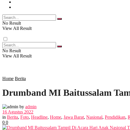
FOTO
RELIGI
VIDEO
PENDIDIKAN
No Result
View All Result
RAGAM
No Result
View All Result
SOSOK
SOSIAL
Home
Berita
Drumband MI Baitussalam Tamp
POLITIK
by
admin
EKBIS
16 Agustus 2022
in
Berita
,
Foto
,
Headline
,
Home
,
Jawa Barat
,
Nasional
,
Pendidikan
,
0
0
OPINI