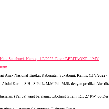
t Kab. Sukabumi. Kamis, 11/8/2022. Foto : BERITAOKE.id/MY
egram
ari Anak Nasional Tingkat Kabupaten Sukabumi. Kamis, (11/8/2022).
Iim Abdul Karim, S.H., S.Pd.I., M.M.Pd., M.Si. dengan predikat Akr
itussalam (Yanba) yang beralamat Cibolang Girang RT. 27 RW. 06 De
usatkan di kawasan Gelanggang Olahraga Cisaat.