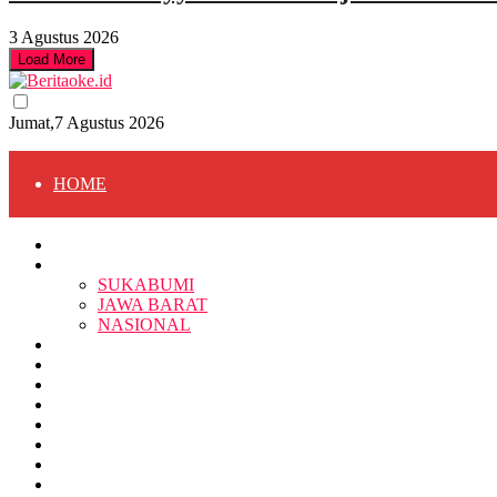
3 Agustus 2026
Load More
Jumat,7 Agustus 2026
HOME
HOME
BERITA
BERITA
SUKABUMI
JAWA BARAT
SUKABUMI
NASIONAL
RELIGI
PENDIDIKAN
JAWA BARAT
RAGAM
SOSOK
SOSIAL
POLITIK
NASIONAL
EKBIS
OPINI