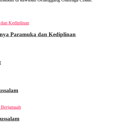
gnya Paramuka dan Kediplinan
t
ussalam
tussalam