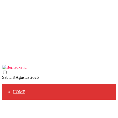
Sabtu,8 Agustus 2026
HOME
HOME
BERITA
BERITA
RELIGI