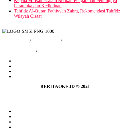
Kepala MI Baitussalam Berikan Pengarahan Pentingnya
Paramuka dan Kediplinan
Tahfidz Al-Quran Fathiyyah Zahra, Rekomendasi Tahfidz
Wilayah Cisaat
Tentang Kami
/
Hubungi Kami
/
Kebijakan Privasi
/
Pedoman Media Siber
Tentang Kami
Hubungi Kami
Kebijakan Privasi
Pedoman Media Siber
BERITAOKE.ID © 2021
Tentang Kami
Hubungi Kami
Kebijakan Privasi
Pedoman Media Siber