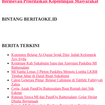
Berinovasi Prioritaskan Kepentingan Masyarakat
BINTANG BERITAOKE.ID
BERITA TERKINI
Konsisten Belajar Al-Quran Sejak Dini, Inilah Kelompok
Asy-Syifa
Kemenag Kab Sukabumi Sapa dan Apresiasi Paskibra MI
Baitussalam
MI Yanba Lepas 3 Pleton Paskibra Menuju Lomba LKBB
Tingkat Jabar di Darul Ihsan Sukabumi
Calon Generasi Pintar, Belajar Calistung di Tahfidz Fathiyyah
Zahra
Ceria, Anak PaudQu Baitussalam Buat Rumah dari Stik
Eskrim
Ratusan Siswa MI dan PaudQu Baitussalam, Gelar Sholat
Dhuha Berjamaah