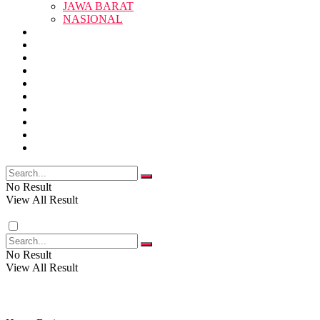
JAWA BARAT
SUKABUMI
NASIONAL
RELIGI
PENDIDIKAN
JAWA BARAT
RAGAM
SOSOK
SOSIAL
POLITIK
NASIONAL
EKBIS
OPINI
FOTO
RELIGI
VIDEO
PENDIDIKAN
No Result
View All Result
RAGAM
No Result
View All Result
SOSOK
SOSIAL