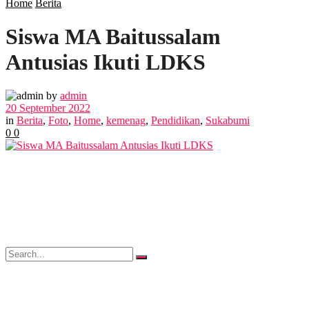
Home
Berita
Siswa MA Baitussalam
POLITIK
Antusias Ikuti LDKS
EKBIS
by
admin
20 September 2022
OPINI
in
Berita
,
Foto
,
Home
,
kemenag
,
Pendidikan
,
Sukabumi
0
0
FOTO
VIDEO
No Result