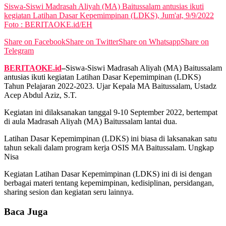
Siswa-Siswi Madrasah Aliyah (MA) Baitussalam antusias ikuti
kegiatan Latihan Dasar Kepemimpinan (LDKS), Jum'at, 9/9/2022
View All Result
Foto : BERITAOKE.id/EH
Share on Facebook
Share on Twitter
Share on Whatsapp
Share on
Telegram
BERITAOKE.id
–
Siswa-Siswi Madrasah Aliyah (MA) Baitussalam
antusias ikuti kegiatan Latihan Dasar Kepemimpinan (LDKS)
Tahun Pelajaran 2022-2023. Ujar Kepala MA Baitussalam, Ustadz
Acep Abdul Aziz, S.T.
Kegiatan ini dilaksanakan tanggal 9-10 September 2022, bertempat
di aula Madrasah Aliyah (MA) Baitussalam lantai dua.
Latihan Dasar Kepemimpinan (LDKS) ini biasa di laksanakan satu
tahun sekali dalam program kerja OSIS MA Baitussalam. Ungkap
Nisa
Kegiatan Latihan Dasar Kepemimpinan (LDKS) ini di isi dengan
berbagai materi tentang kepemimpinan, kedisiplinan, persidangan,
sharing sesion dan kegiatan seru lainnya.
Baca Juga