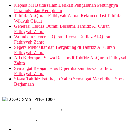
Kepala MI Baitussalam Berikan Pengarahan Pentingnya
Paramuka dan Kediplinan
Tahfidz Al-Quran Fathiyyah Zahra, Rekomendasi Tahfidz
Wilayah Cisaat
Generasi Cerdas Qurani Bersama Tahfidz Al-Quran
Fathiyyah Zahra
Wujudkan Generasi Qurani Lewat Tahfidz Al-Quran
Fathiyyah Zahra
Segera Mendaftar dan Bergabung di Tahfidz Al-Quran
Fathiyyah Zahra
Ada Kelompok Siswa Belajar di Tahfidz Al-Quran Fathiyyah
Zahra
Semangat Belajar Terus Diperlihatkan Siswa Tahfidz
Fathiyyah Zahra
Siswa Tahfidz Fathiyyah Zahra Semangat Mendirikan Sholat
Berjamaah
Tentang Kami
/
Hubungi Kami
/
Kebijakan Privasi
/
Pedoman Media Siber
Tentang Kami