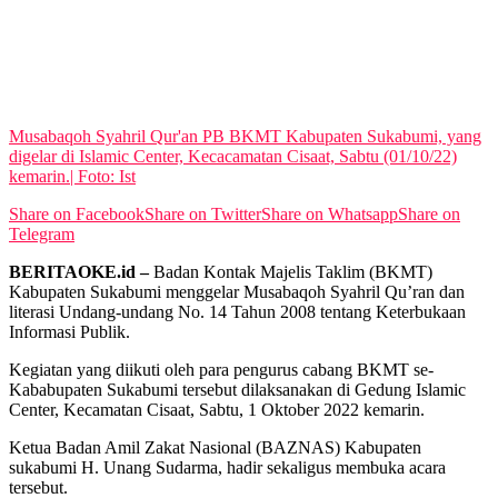
View All Result
Musabaqoh Syahril Qur'an PB BKMT Kabupaten Sukabumi, yang
digelar di Islamic Center, Kecacamatan Cisaat, Sabtu (01/10/22)
kemarin.| Foto: Ist
Share on Facebook
Share on Twitter
Share on Whatsapp
Share on
Telegram
BERITAOKE.id –
Badan Kontak Majelis Taklim (BKMT)
Kabupaten Sukabumi menggelar Musabaqoh Syahril Qu’ran dan
literasi Undang-undang No. 14 Tahun 2008 tentang Keterbukaan
Informasi Publik.
Kegiatan yang diikuti oleh para pengurus cabang BKMT se-
Kababupaten Sukabumi tersebut dilaksanakan di Gedung Islamic
Center, Kecamatan Cisaat, Sabtu, 1 Oktober 2022 kemarin.
Ketua Badan Amil Zakat Nasional (BAZNAS) Kabupaten
sukabumi H. Unang Sudarma, hadir sekaligus membuka acara
tersebut.