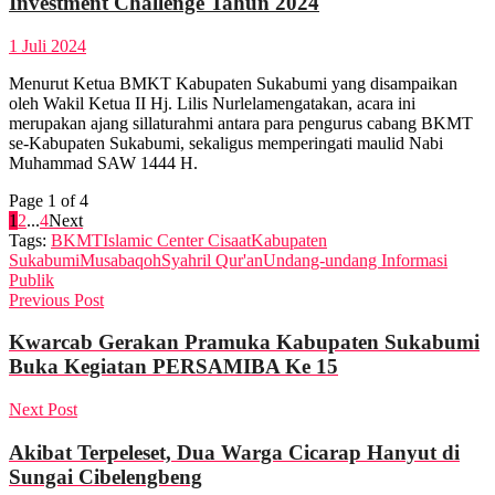
Investment Challenge Tahun 2024
1 Juli 2024
Menurut Ketua BMKT Kabupaten Sukabumi yang disampaikan
oleh Wakil Ketua II Hj. Lilis Nurlelamengatakan, acara ini
merupakan ajang sillaturahmi antara para pengurus cabang BKMT
se-Kabupaten Sukabumi, sekaligus memperingati maulid Nabi
Muhammad SAW 1444 H.
Page 1 of 4
1
2
...
4
Next
Tags:
BKMT
Islamic Center Cisaat
Kabupaten
Sukabumi
Musabaqoh
Syahril Qur'an
Undang-undang Informasi
Publik
Previous Post
Kwarcab Gerakan Pramuka Kabupaten Sukabumi
Buka Kegiatan PERSAMIBA Ke 15
Next Post
Akibat Terpeleset, Dua Warga Cicarap Hanyut di
Sungai Cibelengbeng