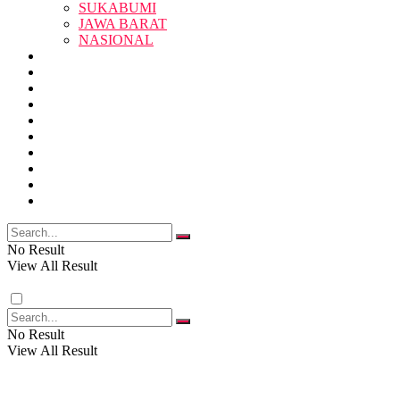
SUKABUMI
JAWA BARAT
SUKABUMI
NASIONAL
RELIGI
PENDIDIKAN
JAWA BARAT
RAGAM
SOSOK
SOSIAL
POLITIK
NASIONAL
EKBIS
OPINI
FOTO
RELIGI
VIDEO
PENDIDIKAN
No Result
View All Result
RAGAM
No Result
View All Result
SOSOK