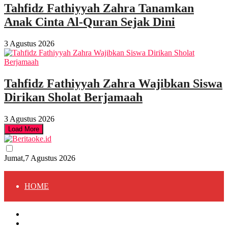
Tahfidz Fathiyyah Zahra Tanamkan
Anak Cinta Al-Quran Sejak Dini
3 Agustus 2026
Tahfidz Fathiyyah Zahra Wajibkan Siswa
Dirikan Sholat Berjamaah
3 Agustus 2026
Load More
Jumat,7 Agustus 2026
HOME
HOME
BERITA
BERITA