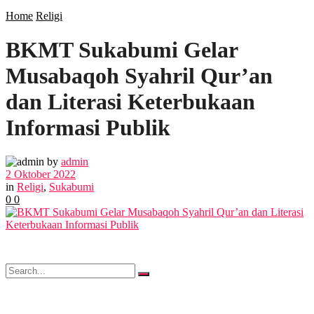
SOSIAL
Home
Religi
BKMT Sukabumi Gelar
POLITIK
Musabaqoh Syahril Qur’an
EKBIS
dan Literasi Keterbukaan
Informasi Publik
OPINI
by
admin
2 Oktober 2022
FOTO
in
Religi
,
Sukabumi
0
0
VIDEO
No Result