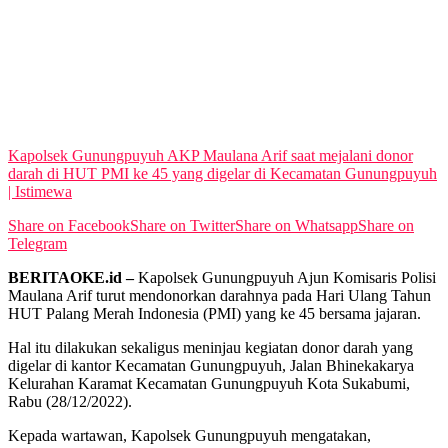
View All Result
Kapolsek Gunungpuyuh AKP Maulana Arif saat mejalani donor
darah di HUT PMI ke 45 yang digelar di Kecamatan Gunungpuyuh
| Istimewa
Share on Facebook
Share on Twitter
Share on Whatsapp
Share on
Telegram
BERITAOKE.id –
Kapolsek Gunungpuyuh Ajun Komisaris Polisi
Maulana Arif turut mendonorkan darahnya pada Hari Ulang Tahun
HUT Palang Merah Indonesia (PMI) yang ke 45 bersama jajaran.
Hal itu dilakukan sekaligus meninjau kegiatan donor darah yang
digelar di kantor Kecamatan Gunungpuyuh, Jalan Bhinekakarya
Kelurahan Karamat Kecamatan Gunungpuyuh Kota Sukabumi,
Rabu (28/12/2022).
Kepada wartawan, Kapolsek Gunungpuyuh mengatakan,