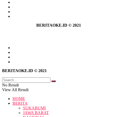
Tentang Kami
Hubungi Kami
Kebijakan Privasi
Pedoman Media Siber
BERITAOKE.ID © 2021
Tentang Kami
Hubungi Kami
Kebijakan Privasi
Pedoman Media Siber
BERITAOKE.ID © 2021
No Result
View All Result
HOME
BERITA
SUKABUMI
JAWA BARAT