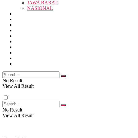
JAWA BARAT
SUKABUMI
NASIONAL
RELIGI
PENDIDIKAN
JAWA BARAT
RAGAM
SOSOK
SOSIAL
POLITIK
NASIONAL
EKBIS
OPINI
FOTO
RELIGI
VIDEO
PENDIDIKAN
No Result
View All Result
RAGAM
No Result
View All Result
SOSOK
SOSIAL