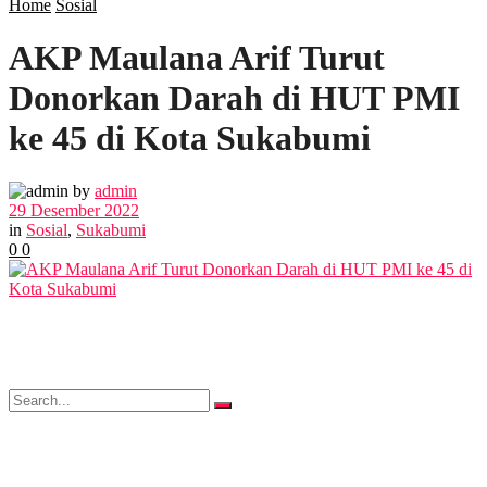
Home
Sosial
AKP Maulana Arif Turut
POLITIK
Donorkan Darah di HUT PMI
EKBIS
ke 45 di Kota Sukabumi
OPINI
by
admin
29 Desember 2022
in
Sosial
,
Sukabumi
0
0
FOTO
VIDEO
No Result