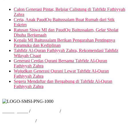
Calon Generasi Pintar, Belajar Calistung di Tahfidz Fathiyyah
Zahra
Ceria, Anak PaudQu Baitussalam Buat Rumah dari Stik
Eskrim
Ratusan Siswa MI dan PaudQu Baitussalam, Gelar Sholat
Dhuha Berjamaah
Kepala MI Baitussalam Berikan Pengarahan Pentingnya
Paramuka dan Kediplinan
Tahfidz Al-Quran Fathiyyah Zahra, Rekomendasi Tahfidz
Wilayah Cisaat
Generasi Cerdas Qurani Bersama Tahfidz Al-Quran
Fathiyyah Zahra
Wujudkan Generasi Qurani Lewat Tahfidz Al-Quran
Fathiyyah Zahra
Segera Mendaftar dan Bergabung di Tahfidz Al-Quran
Fathiyyah Zahra
Tentang Kami
/
Hubungi Kami
/
Kebijakan Privasi
/
Pedoman Media Siber