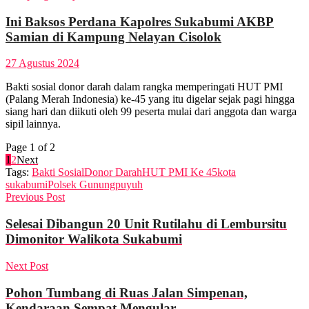
Ini Baksos Perdana Kapolres Sukabumi AKBP
Samian di Kampung Nelayan Cisolok
27 Agustus 2024
Bakti sosial donor darah dalam rangka memperingati HUT PMI
(Palang Merah Indonesia) ke-45 yang itu digelar sejak pagi hingga
siang hari dan diikuti oleh 99 peserta mulai dari anggota dan warga
sipil lainnya.
Page 1 of 2
1
2
Next
Tags:
Bakti Sosial
Donor Darah
HUT PMI Ke 45
kota
sukabumi
Polsek Gunungpuyuh
Previous Post
Selesai Dibangun 20 Unit Rutilahu di Lembursitu
Dimonitor Walikota Sukabumi
Next Post
Pohon Tumbang di Ruas Jalan Simpenan,
Kendaraan Sempat Mengular