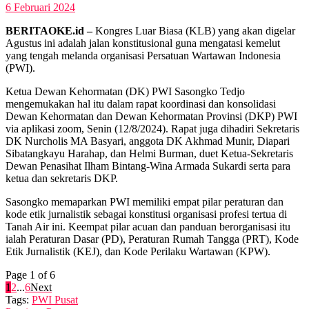
6 Februari 2024
BERITAOKE.id –
Kongres Luar Biasa (KLB) yang akan digelar
Agustus ini adalah jalan konstitusional guna mengatasi kemelut
yang tengah melanda organisasi Persatuan Wartawan Indonesia
(PWI).
Ketua Dewan Kehormatan (DK) PWI Sasongko Tedjo
mengemukakan hal itu dalam rapat koordinasi dan konsolidasi
Dewan Kehormatan dan Dewan Kehormatan Provinsi (DKP) PWI
via aplikasi zoom, Senin (12/8/2024). Rapat juga dihadiri Sekretaris
DK Nurcholis MA Basyari, anggota DK Akhmad Munir, Diapari
Sibatangkayu Harahap, dan Helmi Burman, duet Ketua-Sekretaris
Dewan Penasihat Ilham Bintang-Wina Armada Sukardi serta para
ketua dan sekretaris DKP.
Sasongko memaparkan PWI memiliki empat pilar peraturan dan
kode etik jurnalistik sebagai konstitusi organisasi profesi tertua di
Tanah Air ini. Keempat pilar acuan dan panduan berorganisasi itu
ialah Peraturan Dasar (PD), Peraturan Rumah Tangga (PRT), Kode
Etik Jurnalistik (KEJ), dan Kode Perilaku Wartawan (KPW).
Page 1 of 6
1
2
...
6
Next
Tags:
PWI Pusat