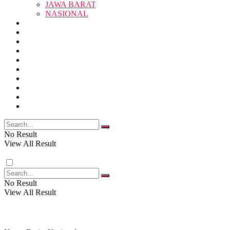
JAWA BARAT
SUKABUMI
NASIONAL
RELIGI
PENDIDIKAN
JAWA BARAT
RAGAM
SOSOK
SOSIAL
POLITIK
NASIONAL
EKBIS
OPINI
FOTO
RELIGI
VIDEO
PENDIDIKAN
No Result
View All Result
RAGAM
No Result
View All Result
SOSOK
SOSIAL