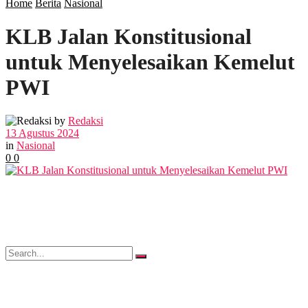
Home
Berita
Nasional
KLB Jalan Konstitusional
POLITIK
untuk Menyelesaikan Kemelut
EKBIS
PWI
OPINI
by
Redaksi
13 Agustus 2024
in
Nasional
0
0
FOTO
VIDEO
No Result