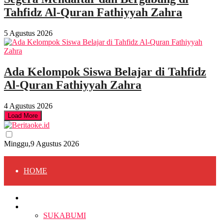
Tahfidz Al-Quran Fathiyyah Zahra
5 Agustus 2026
Ada Kelompok Siswa Belajar di Tahfidz
Al-Quran Fathiyyah Zahra
4 Agustus 2026
Load More
Minggu,9 Agustus 2026
HOME
HOME
BERITA
BERITA
SUKABUMI