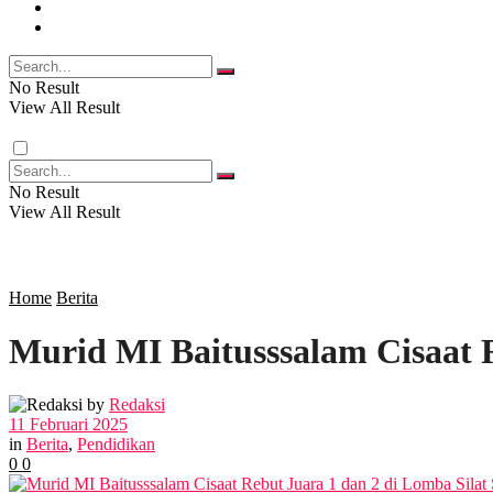
FOTO
RELIGI
VIDEO
PENDIDIKAN
No Result
View All Result
RAGAM
No Result
View All Result
SOSOK
SOSIAL
Home
Berita
Murid MI Baitusssalam Cisaat 
POLITIK
by
Redaksi
EKBIS
11 Februari 2025
in
Berita
,
Pendidikan
0
0
OPINI