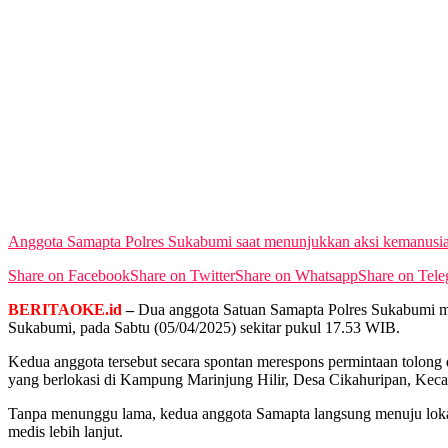
Anggota Samapta Polres Sukabumi saat menunjukkan aksi kemanusiaa
Share on Facebook
Share on Twitter
Share on Whatsapp
Share on Tel
BERITAOKE.id
–
Dua anggota Satuan Samapta Polres Sukabumi men
Sukabumi, pada Sabtu (05/04/2025) sekitar pukul 17.53 WIB.
Kedua anggota tersebut secara spontan merespons permintaan tolong
yang berlokasi di Kampung Marinjung Hilir, Desa Cikahuripan, Kec
Tanpa menunggu lama, kedua anggota Samapta langsung menuju loka
medis lebih lanjut.