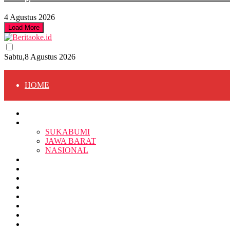
4 Agustus 2026
Load More
Sabtu,8 Agustus 2026
HOME
HOME
BERITA
BERITA
SUKABUMI
JAWA BARAT
SUKABUMI
NASIONAL
RELIGI
PENDIDIKAN
JAWA BARAT
RAGAM
SOSOK
SOSIAL
POLITIK
NASIONAL
EKBIS
OPINI