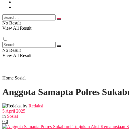
FOTO
RELIGI
VIDEO
PENDIDIKAN
No Result
View All Result
RAGAM
No Result
View All Result
SOSOK
SOSIAL
Home
Sosial
Anggota Samapta Polres Sukab
POLITIK
by
Redaksi
EKBIS
5 April 2025
in
Sosial
0
0
OPINI