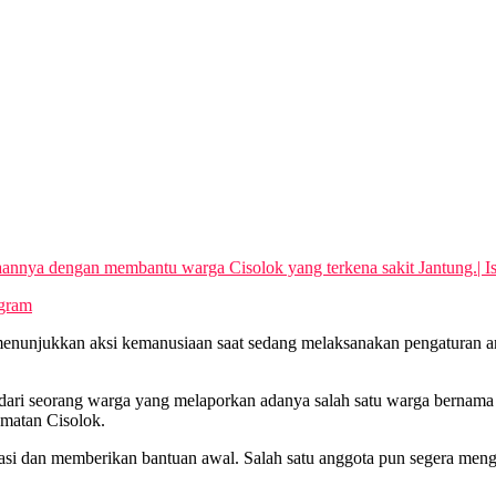
nnya dengan membantu warga Cisolok yang terkena sakit Jantung.| Is
egram
unjukkan aksi kemanusiaan saat sedang melaksanakan pengaturan arus 
 dari seorang warga yang melaporkan adanya salah satu warga bernam
amatan Cisolok.
si dan memberikan bantuan awal. Salah satu anggota pun segera men