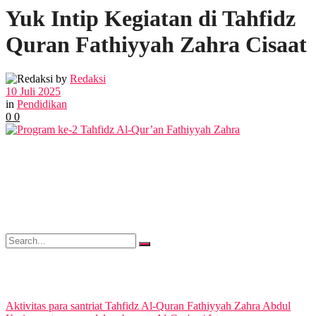
Yuk Intip Kegiatan di Tahfidz
POLITIK
Quran Fathiyyah Zahra Cisaat
EKBIS
by
Redaksi
10 Juli 2025
OPINI
in
Pendidikan
0
0
FOTO
VIDEO
No Result
Aktivitas para santriat Tahfidz Al-Quran Fathiyyah Zahra Abdul