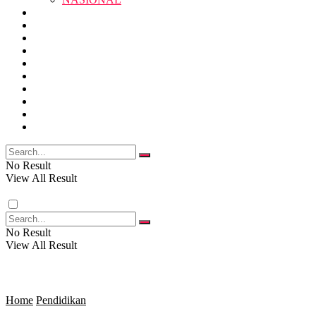
RELIGI
PENDIDIKAN
JAWA BARAT
RAGAM
SOSOK
SOSIAL
POLITIK
NASIONAL
EKBIS
OPINI
FOTO
RELIGI
VIDEO
PENDIDIKAN
No Result
View All Result
RAGAM
No Result
View All Result
SOSOK
SOSIAL
Home
Pendidikan