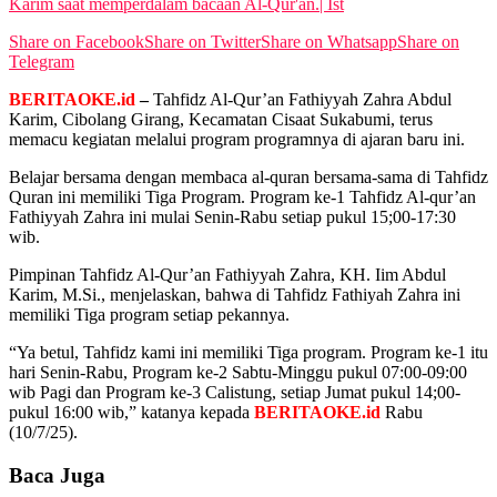
Karim saat memperdalam bacaan Al-Qur'an.| Ist
View All Result
Share on Facebook
Share on Twitter
Share on Whatsapp
Share on
Telegram
BERITAOKE.id
–
Tahfidz Al-Qur’an Fathiyyah Zahra Abdul
Karim, Cibolang Girang, Kecamatan Cisaat Sukabumi, terus
memacu kegiatan melalui program programnya di ajaran baru ini.
Belajar bersama dengan membaca al-quran bersama-sama di Tahfidz
Quran ini memiliki Tiga Program. Program ke-1 Tahfidz Al-qur’an
Fathiyyah Zahra ini mulai Senin-Rabu setiap pukul 15;00-17:30
wib.
Pimpinan Tahfidz Al-Qur’an Fathiyyah Zahra, KH. Iim Abdul
Karim, M.Si., menjelaskan, bahwa di Tahfidz Fathiyah Zahra ini
memiliki Tiga program setiap pekannya.
“Ya betul, Tahfidz kami ini memiliki Tiga program. Program ke-1 itu
hari Senin-Rabu, Program ke-2 Sabtu-Minggu pukul 07:00-09:00
wib Pagi dan Program ke-3 Calistung, setiap Jumat pukul 14;00-
pukul 16:00 wib,” katanya kepada
BERITAOKE.id
Rabu
(10/7/25).
Baca Juga