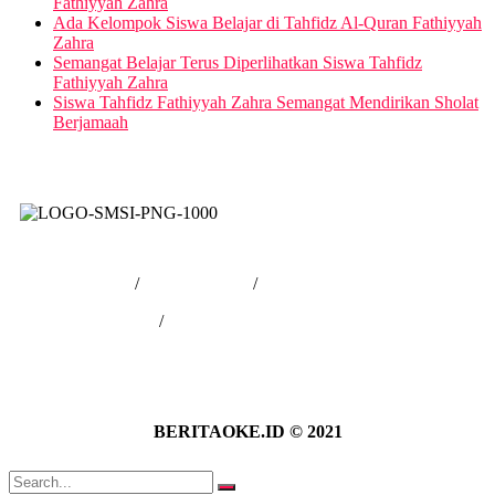
Fathiyyah Zahra
Ada Kelompok Siswa Belajar di Tahfidz Al-Quran Fathiyyah
Zahra
Semangat Belajar Terus Diperlihatkan Siswa Tahfidz
Fathiyyah Zahra
Siswa Tahfidz Fathiyyah Zahra Semangat Mendirikan Sholat
Berjamaah
Tentang Kami
/
Hubungi Kami
/
Kebijakan Privasi
/
Pedoman Media Siber
BERITAOKE.ID © 2021