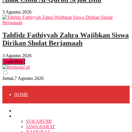
3 Agustus 2026
Tahfidz Fathiyyah Zahra Wajibkan Siswa
Dirikan Sholat Berjamaah
3 Agustus 2026
Load More
Jumat,7 Agustus 2026
HOME
HOME
BERITA
BERITA
SUKABUMI
JAWA BARAT
SUKABUMI
NASIONAL