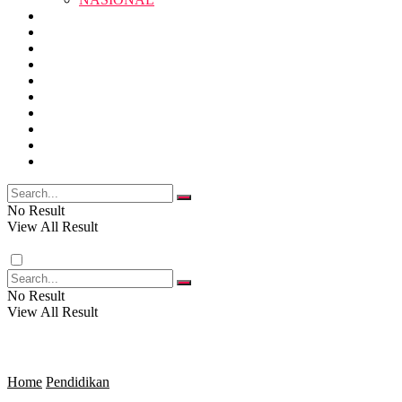
RELIGI
PENDIDIKAN
JAWA BARAT
RAGAM
SOSOK
SOSIAL
POLITIK
NASIONAL
EKBIS
OPINI
FOTO
RELIGI
VIDEO
PENDIDIKAN
No Result
View All Result
RAGAM
No Result
View All Result
SOSOK
SOSIAL
Home
Pendidikan