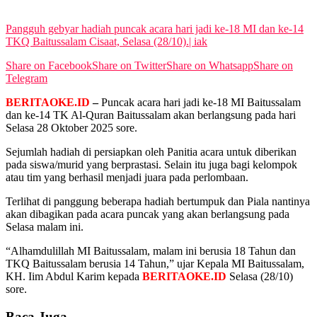
View All Result
Pangguh gebyar hadiah puncak acara hari jadi ke-18 MI dan ke-14
TKQ Baitussalam Cisaat, Selasa (28/10).| iak
Share on Facebook
Share on Twitter
Share on Whatsapp
Share on
Telegram
BERITAOKE.ID
–
Puncak acara hari jadi ke-18 MI Baitussalam
dan ke-14 TK Al-Quran Baitussalam akan berlangsung pada hari
Selasa 28 Oktober 2025 sore.
Sejumlah hadiah di persiapkan oleh Panitia acara untuk diberikan
pada siswa/murid yang berprastasi. Selain itu juga bagi kelompok
atau tim yang berhasil menjadi juara pada perlombaan.
Terlihat di panggung beberapa hadiah bertumpuk dan Piala nantinya
akan dibagikan pada acara puncak yang akan berlangsung pada
Selasa malam ini.
“Alhamdulillah MI Baitussalam, malam ini berusia 18 Tahun dan
TKQ Baitussalam berusia 14 Tahun,” ujar Kepala MI Baitussalam,
KH. Iim Abdul Karim kepada
BERITAOKE.ID
Selasa (28/10)
sore.
Baca Juga