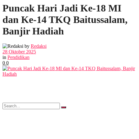
Puncak Hari Jadi Ke-18 MI
POLITIK
dan Ke-14 TKQ Baitussalam,
EKBIS
Banjir Hadiah
OPINI
by
Redaksi
28 Oktober 2025
in
Pendidikan
0
0
FOTO
VIDEO
No Result