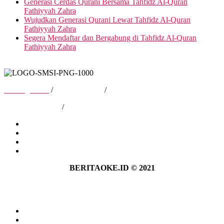
Generasi Cerdas Qurani Bersama Tahfidz Al-Quran
Fathiyyah Zahra
Wujudkan Generasi Qurani Lewat Tahfidz Al-Quran
Fathiyyah Zahra
Segera Mendaftar dan Bergabung di Tahfidz Al-Quran
Fathiyyah Zahra
Tentang Kami
/
Hubungi Kami
/
Kebijakan Privasi
/
Pedoman Media Siber
Tentang Kami
Hubungi Kami
Kebijakan Privasi
Pedoman Media Siber
BERITAOKE.ID © 2021
Tentang Kami
Hubungi Kami