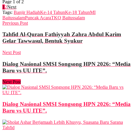
Page 1 of 2
1
2
Next
Tags:
Banjir Hadiah
Ke-14 Tahun
Ke-18 Tahun
MI
Baitussalam
Puncak Acara
TKQ Baitussalam
Previous Post
Tahfid Al-Quran Fathiyyah Zahra Abdul Karim
Gelar Tawwasul, Bentuk Syukur
Next Post
Dialog Nasional SMSI Songsong HPN 2026: “Media
Baru vs UU ITE”.
Next Post
Dialog Nasional SMSI Songsong HPN 2026: “Media
Baru vs UU ITE”.