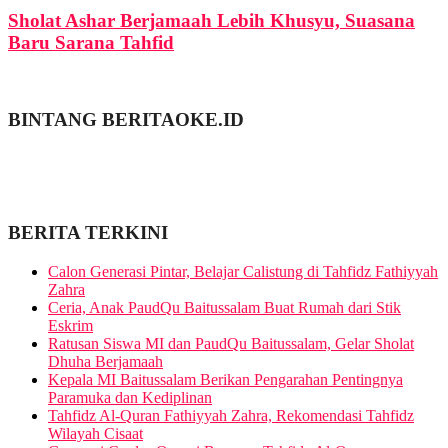
Sholat Ashar Berjamaah Lebih Khusyu, Suasana
Baru Sarana Tahfid
BINTANG BERITAOKE.ID
BERITA TERKINI
Calon Generasi Pintar, Belajar Calistung di Tahfidz Fathiyyah
Zahra
Ceria, Anak PaudQu Baitussalam Buat Rumah dari Stik
Eskrim
Ratusan Siswa MI dan PaudQu Baitussalam, Gelar Sholat
Dhuha Berjamaah
Kepala MI Baitussalam Berikan Pengarahan Pentingnya
Paramuka dan Kediplinan
Tahfidz Al-Quran Fathiyyah Zahra, Rekomendasi Tahfidz
Wilayah Cisaat