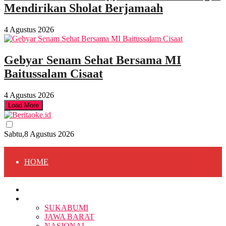
Mendirikan Sholat Berjamaah
4 Agustus 2026
Gebyar Senam Sehat Bersama MI
Baitussalam Cisaat
4 Agustus 2026
Load More
Sabtu,8 Agustus 2026
HOME
HOME
BERITA
BERITA
SUKABUMI
JAWA BARAT
SUKABUMI
NASIONAL