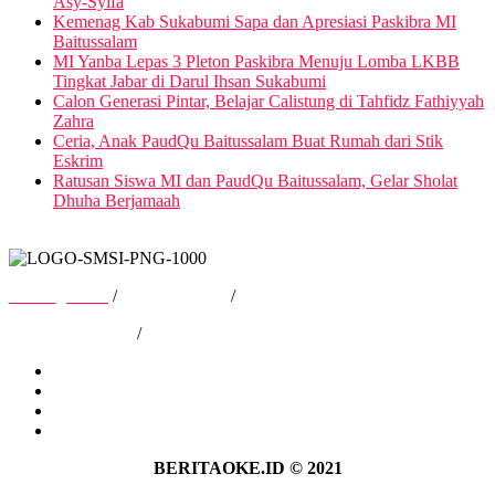
Asy-Syifa
Kemenag Kab Sukabumi Sapa dan Apresiasi Paskibra MI
Baitussalam
MI Yanba Lepas 3 Pleton Paskibra Menuju Lomba LKBB
Tingkat Jabar di Darul Ihsan Sukabumi
Calon Generasi Pintar, Belajar Calistung di Tahfidz Fathiyyah
Zahra
Ceria, Anak PaudQu Baitussalam Buat Rumah dari Stik
Eskrim
Ratusan Siswa MI dan PaudQu Baitussalam, Gelar Sholat
Dhuha Berjamaah
Tentang Kami
/
Hubungi Kami
/
Kebijakan Privasi
/
Pedoman Media Siber
Tentang Kami
Hubungi Kami
Kebijakan Privasi
Pedoman Media Siber
BERITAOKE.ID © 2021