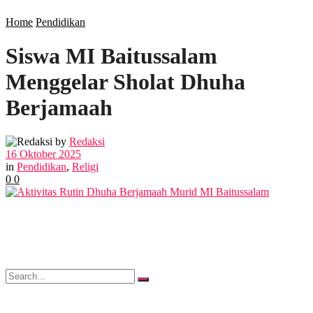
SOSIAL
Home
Pendidikan
Siswa MI Baitussalam
POLITIK
Menggelar Sholat Dhuha
EKBIS
Berjamaah
OPINI
by
Redaksi
16 Oktober 2025
in
Pendidikan
,
Religi
0
0
FOTO
VIDEO