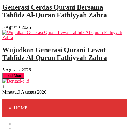
Generasi Cerdas Qurani Bersama
Tahfidz Al-Quran Fathiyyah Zahra
5 Agustus 2026
Wujudkan Generasi Qurani Lewat
Tahfidz Al-Quran Fathiyyah Zahra
5 Agustus 2026
Load More
Minggu,9 Agustus 2026
HOME
HOME
BERITA
BERITA