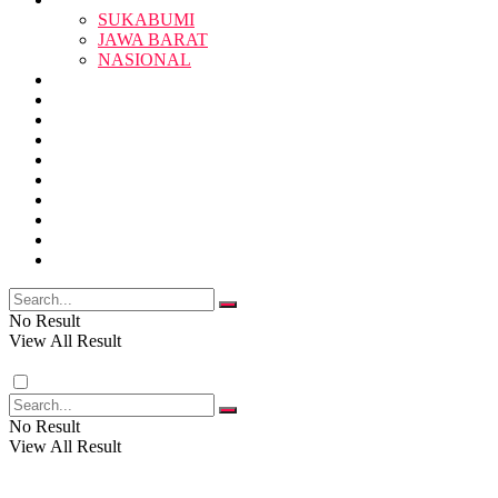
SUKABUMI
JAWA BARAT
SUKABUMI
NASIONAL
RELIGI
PENDIDIKAN
JAWA BARAT
RAGAM
SOSOK
SOSIAL
POLITIK
NASIONAL
EKBIS
OPINI
FOTO
RELIGI
VIDEO
PENDIDIKAN
No Result
View All Result
RAGAM
No Result
View All Result
SOSOK