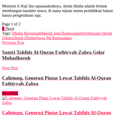
Menurut A Haji Iim sapaanakrabnya, sholat dhuha adalah bentuk
membangun karakter siswa, di mana tujuan utama pendidikan bukan
hanya pengetahuan saja.
Page 1 of 2
1
2
Next
Tags:
Dhuha Berjamaah
Masjid Jami Baitussalam
Pembiasaan Sholat
Dhuha
Sholat Dhuha
Siswa MI Baitussalam
Previous Post
Santri Tahfidz Al-Quran Fathiyyah Zahra Gelar
Muhadhoroh
Next Post
Calistung, Generasi Pintar Lewat Tahfidz Al-Quran
Fathiyyah Zahra
Next Post
Calistung, Generasi Pintar Lewat Tahfidz Al-Quran