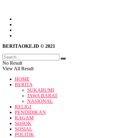
Tentang Kami
Hubungi Kami
Kebijakan Privasi
Pedoman Media Siber
BERITAOKE.ID © 2021
No Result
View All Result
HOME
BERITA
SUKABUMI
JAWA BARAT
NASIONAL
RELIGI
PENDIDIKAN
RAGAM
SOSOK
SOSIAL
POLITIK