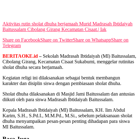
No Result
View All Result
Aktivitas rutin sholat dhuha berjamaah Murid Madrasah Ibtidaiyah
Baitussalam Cibolang Girang Kecamatan Cisaat.| Iak
Share on Facebook
Share on Twitter
Share on Whatsapp
Share on
Telegram
BERITAOKE.id
–
Sekolah Madrasah Ibtidaiyah (MI) Baitussalam,
Cibolang Girang, Kecamatan Cisaat Sukabumi, menggelar rutinitas
sholat dhuha secara berjamaah.
Kegiatan religi ini dilaksanakan sebagai bentuk membangun
karakter dan disiplin siswa dengan pembiasaan sholat dhuha.
Sholat dhuha dilaksanakan di Masjid Jami Baitussalam dan antusias
diikuti oleh para siswa Madrasah Ibtidaiyah Baitussalam.
Kepala Madrasah Ibtidaiyah (MI) Baitussalam, KH. Iim Abdul
Karim, S.H., S.Pd.I., M.M.Pd., M.Si., sebelum pelaksanaan sholat
dhuha menyampaikan pesan-pesan penting dihadapan para siswa
MI Baitussalam.
Baca Juga