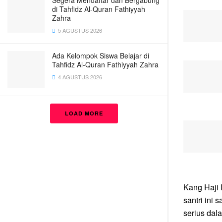
Segera Mendaftar dan Bergabung
di Tahfidz Al-Quran Fathiyyah
Zahra
5 AGUSTUS 2026
Ada Kelompok Siswa Belajar di
Tahfidz Al-Quran Fathiyyah Zahra
4 AGUSTUS 2026
LOAD MORE
Kang Haji
santri ini 
serius dala