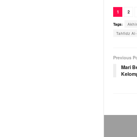
1
2
Tags:
Akhi
Tahfidz Al
Previous P
Mari 
Kelomp