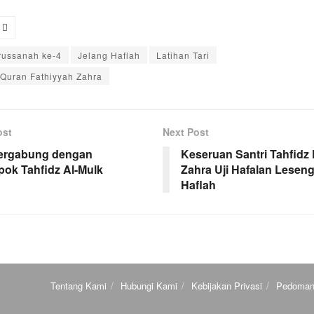
russanah ke-4
Jelang Haflah
Latihan Tari
-Quran Fathiyyah Zahra
ost
Next Post
Bergabung dengan
Keseruan Santri Tahfidz
ok Tahfidz Al-Mulk
Zahra Uji Hafalan Lesen
Haflah
Tentang Kami
Hubungi Kami
Kebijakan Privasi
Pedoman 