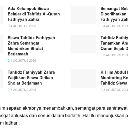
Ada Kelompok Siswa
Semangat Bela
Belajar di Tahfidz Al-Quran
Diperlihatkan
Fathiyyah Zahra
Fathiyyah Zah
4 AGUSTUS 2026
4 AGUSTUS 202
Siswa Tahfidz Fathiyyah
Tahfidz Fathi
Zahra Semangat
Tanamkan Ana
Mendirikan Sholat
Quran Sejak D
Berjamaah
3 AGUSTUS 202
4 AGUSTUS 2026
Tahfidz Fathiyyah Zahra
KH Iim Abdul 
Wajibkan Siswa Dirikan
Monitoring Ke
Sholat Berjamaah
Tahfidz Siswa
3 AGUSTUS 2026
3 AGUSTUS 202
 Iim sapaan akrabnya menambahkan, semangat para santriawa
sangat antusias dan serius dalam berlatih. Hal itu menunjukkan p
m latihan.