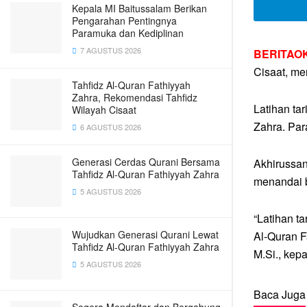
Kepala MI Baitussalam Berikan
Pengarahan Pentingnya
Paramuka dan Kediplinan
7 AGUSTUS 2026
BERITAOK
Cisaat, me
Tahfidz Al-Quran Fathiyyah
Zahra, Rekomendasi Tahfidz
Latihan ta
Wilayah Cisaat
Zahra. Para
6 AGUSTUS 2026
Generasi Cerdas Qurani Bersama
Akhirussan
Tahfidz Al-Quran Fathiyyah Zahra
menandai b
5 AGUSTUS 2026
“Latihan t
Wujudkan Generasi Qurani Lewat
Al-Quran F
Tahfidz Al-Quran Fathiyyah Zahra
M.Si., kep
5 AGUSTUS 2026
Baca Juga