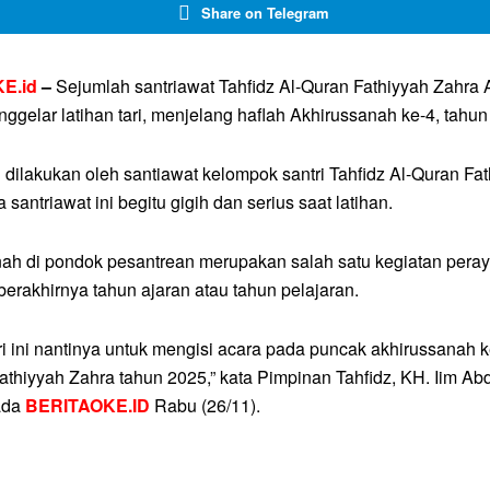
Share on Telegram
E.id
–
Sejumlah santriawat Tahfidz Al-Quran Fathiyyah Zahra 
nggelar latihan tari, menjelang haflah Akhirussanah ke-4, tahun
ri dilakukan oleh santiawat kelompok santri Tahfidz Al-Quran Fa
 santriawat ini begitu gigih dan serius saat latihan.
ah di pondok pesantrean merupakan salah satu kegiatan pera
erakhirnya tahun ajaran atau tahun pelajaran.
ari ini nantinya untuk mengisi acara pada puncak akhirussanah k
athiyyah Zahra tahun 2025,” kata Pimpinan Tahfidz, KH. Iim Ab
ada
BERITAOKE.ID
Rabu (26/11).