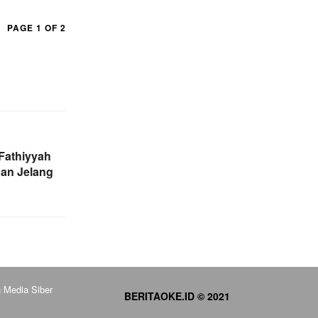
PAGE 1 OF 2
 Fathiyyah
gan Jelang
Media Siber
BERITAOKE.ID © 2021