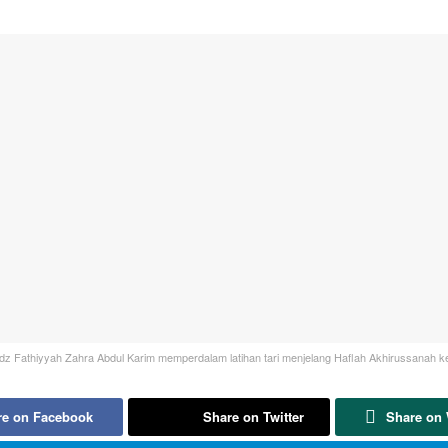
idz Fathiyyah Zahra Abdul Karim memperdalam latihan tari menjelang Haflah Akhirussanah ke
re on Facebook
Share on Twitter
Share on