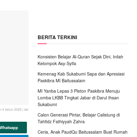
BERITA TERKINI
Konsisten Belajar Al-Quran Sejak Dini, Inilah
Kelompok Asy-Syifa
Kemenag Kab Sukabumi Sapa dan Apresiasi
Paskibra MI Baitussalam
MI Yanba Lepas 3 Pleton Paskibra Menuju
Lomba LKBB Tingkat Jabar di Darul Ihsan
Sukabumi
-4 tahun 2025.| iak
Calon Generasi Pintar, Belajar Calistung di
Tahfidz Fathiyyah Zahra
 Whatsapp
Ceria, Anak PaudQu Baitussalam Buat Rumah