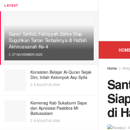
LATEST
Santri Tahfidz Fathiyyah Zahra Siap
Suguhkan Tarian Terbaiknya di Haflah
Akhirussanah Ke-4
HOM
27 NOVEMBER 2025
Home
Reli
Konsisten Belajar Al-Quran Sejak
Dini, Inilah Kelompok Asy-Syifa
Sant
8 AGUSTUS 2026
Sia
Kemenag Kab Sukabumi Sapa
di H
dan Apresiasi Paskibra MI
Baitussalam
8 AGUSTUS 2026