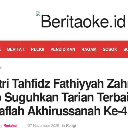
E
BERITA
RELIGI
PENDIDIKAN
RAGAM
SOSOK
S
gi
ri Tahfidz Fathiyyah Zah
p Suguhkan Tarian Terba
aflah Akhirussanah Ke-4
by
Redaksi
27 November 2025
in
Religi