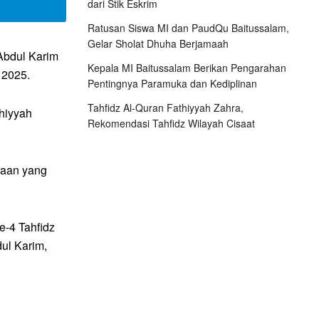
dari Stik Eskrim
Ratusan Siswa MI dan PaudQu Baitussalam,
Gelar Sholat Dhuha Berjamaah
Abdul Karim
Kepala MI Baitussalam Berikan Pengarahan
 2025.
Pentingnya Paramuka dan Kediplinan
Tahfidz Al-Quran Fathiyyah Zahra,
thiyyah
Rekomendasi Tahfidz Wilayah Cisaat
yaan yang
e-4 Tahfidz
dul Karim,