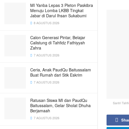
MI Yanba Lepas 3 Pleton Paskibra
Menuju Lomba LKBB Tingkat
Jabar di Darul Ihsan Sukabumi
8 AGUSTUS 2026
Calon Generasi Pintar, Belajar
Calistung di Tahfidz Fathiyyah
Zahra
7 AGUSTUS 2026
Ceria, Anak PaudQu Baitussalam
Buat Rumah dari Stik Eskrim
7 AGUSTUS 2026
Ratusan Siswa MI dan PaudQu
Santri Tahf
Baitussalam, Gelar Sholat Dhuha
Berjamaah
7 AGUSTUS 2026
Sha