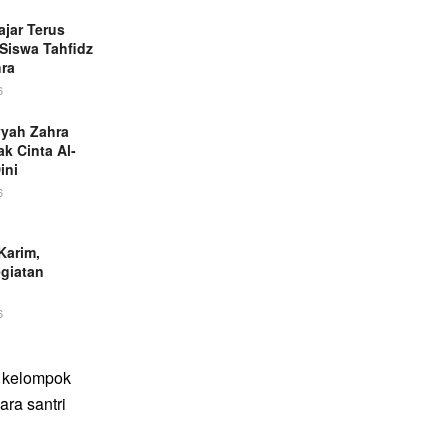
jar Terus
 Siswa Tahfidz
ra
6
yyah Zahra
k Cinta Al-
ini
6
Karim,
giatan
6
t kelompok
ara santri