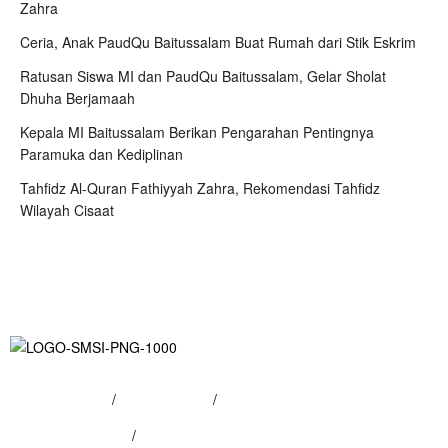
Zahra
Ceria, Anak PaudQu Baitussalam Buat Rumah dari Stik Eskrim
Ratusan Siswa MI dan PaudQu Baitussalam, Gelar Sholat
Dhuha Berjamaah
Kepala MI Baitussalam Berikan Pengarahan Pentingnya
Paramuka dan Kediplinan
Tahfidz Al-Quran Fathiyyah Zahra, Rekomendasi Tahfidz
Wilayah Cisaat
Tentang Kami
/
Hubungi Kami
/
Kebijakan Privasi
/
Pedoman Media Siber