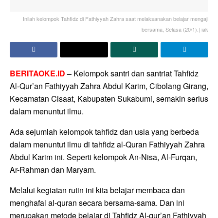
Inilah kelompok Tahfidz di Fathiyyah Zahra saat melaksanakan belajar mengaji
bersama, Selasa (20/1).| iak
BERITAOKE.ID
–
Kelompok santri dan santriat Tahfidz
Al-Qur’an Fathiyyah Zahra Abdul Karim, Cibolang Girang,
Kecamatan Cisaat, Kabupaten Sukabumi, semakin serius
dalam menuntut ilmu.
Ada sejumlah kelompok tahfidz dan usia yang berbeda
dalam menuntut ilmu di tahfidz al-Quran Fathiyyah Zahra
Abdul Karim ini. Seperti kelompok An-Nisa, Al-Furqan,
Ar-Rahman dan Maryam.
Melalui kegiatan rutin ini kita belajar membaca dan
menghafal al-quran secara bersama-sama. Dan ini
merupakan metode belajar di Tahfidz Al-qur’an Fathiyyah