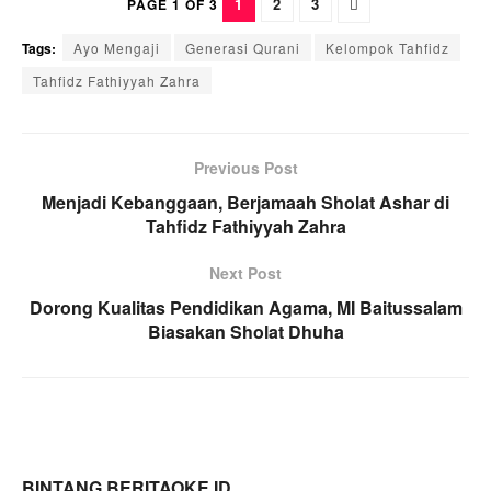
1
2
3
PAGE 1 OF 3
Tags:
Ayo Mengaji
Generasi Qurani
Kelompok Tahfidz
Tahfidz Fathiyyah Zahra
Previous Post
Menjadi Kebanggaan, Berjamaah Sholat Ashar di
Tahfidz Fathiyyah Zahra
Next Post
Dorong Kualitas Pendidikan Agama, MI Baitussalam
Biasakan Sholat Dhuha
BINTANG BERITAOKE.ID