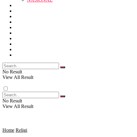
RELIGI
PENDIDIKAN
JAWA BARAT
RAGAM
SOSOK
SOSIAL
POLITIK
NASIONAL
EKBIS
OPINI
FOTO
RELIGI
VIDEO
PENDIDIKAN
No Result
View All Result
RAGAM
No Result
View All Result
SOSOK
SOSIAL
Home
Religi