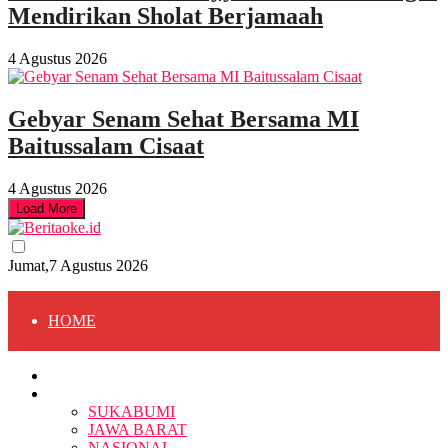
Mendirikan Sholat Berjamaah
4 Agustus 2026
Gebyar Senam Sehat Bersama MI
Baitussalam Cisaat
4 Agustus 2026
Load More
Jumat,7 Agustus 2026
HOME
HOME
BERITA
BERITA
SUKABUMI
JAWA BARAT
SUKABUMI
NASIONAL