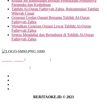
Kepala MI Baitussalam Berikan Pengarahan Pentingnya
Paramuka dan Kediplinan
Tahfidz Al-Quran Fathiyyah Zahra, Rekomendasi Tahfidz
Wilayah Cisaat
Generasi Cerdas Qurani Bersama Tahfidz Al-Quran
Fathiyyah Zahra
Wujudkan Generasi Qurani Lewat Tahfidz Al-Quran
Fathiyyah Zahra
Segera Mendaftar dan Bergabung di Tahfidz Al-Quran
Fathiyyah Zahra
Tentang Kami
/
Hubungi Kami
/
Kebijakan Privasi
/
Pedoman Media Siber
Tentang Kami
Hubungi Kami
Kebijakan Privasi
Pedoman Media Siber
BERITAOKE.ID © 2021