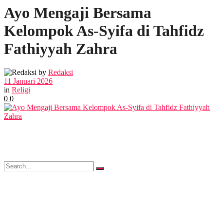
Ayo Mengaji Bersama
POLITIK
Kelompok As-Syifa di Tahfidz
EKBIS
Fathiyyah Zahra
OPINI
by
Redaksi
11 Januari 2026
in
Religi
0
0
FOTO
VIDEO
No Result