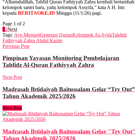
“Alhamdulillah, Tahfid Quran Fathiyyah Zahra kembali bertambah
kelompok santri baru, yaitu kelompok Assyifa,” kata A H. Iim
kepada
BERITAOKE.ID
Minggu (11/1/26) pagi.
Page 1 of 2
1
2
Next
Tags:
Ayo Mengaji
Generasi Qurani
Kelompok As-Syifa
Tahfidz
Fathiyyah Zahra Abdul Karim
Previous Post
Pimpinan Yayasan Monitoring Pembelajaran
Tahfidz Al-Quran Fathiyyah Zahra
Next Post
Madrasah Ibtidaiyah Baitussalam Gelar “Try Out”
Tahun Akademik 2025/2026
Next Post
Madrasah Ibtidaiyah Baitussalam Gelar "Try Out"
Tahun Akademik 2025/2026