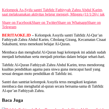
View All Result
Kelompok As-Syifa santri Tahfidz Fathiyyah Zahra Abdul Karim,
saat melaksanakan aktivitas belajar mengaji, Minggu (11/1/26).| iak
Share on Facebook
Share on Twitter
Share on Whatsapp
Share on
Telegram
BERITAOKE.ID
–
Kelompok Assyifa santri Tahfidz Al-Qur’an
Fathiyyah Zahra Abdul Karim, Cibolang Girang, Kecamatan Cisaat
Sukabumi, terus menekuni belajar Al-Quran.
Membaca dan menghafal Al-Quran bagi kelompok ini adalah sudah
menjadi kebutuhan serta menjadi prioritas dalam belajar sehari-hari.
Tahfidz Al-Quran Fathiyyah Zahra Abdul Karim, terus mendorong
kualitas pendidikan agama para siswa guna mencapai hasil yang
sesuai dengan moto pendidikan di Tahfidz ini.
Santri dan santriat kelompok Assyifa terus mengikuti kegiatan
membaca dan menghafal al-quran secara bersama-sama di Tahfidz
Al-qur’an Fathiyyah Zahra.
Baca Juga