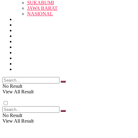
SUKABUMI
JAWA BARAT
SUKABUMI
NASIONAL
RELIGI
PENDIDIKAN
JAWA BARAT
RAGAM
SOSOK
SOSIAL
POLITIK
NASIONAL
EKBIS
OPINI
FOTO
RELIGI
VIDEO
PENDIDIKAN
No Result
View All Result
RAGAM
No Result
View All Result
SOSOK