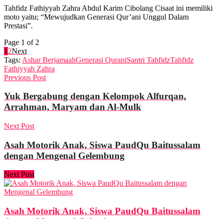
Tahfidz Fathiyyah Zahra Abdul Karim Cibolang Cisaat ini memiliki
moto yaitu; “Mewujudkan Generasi Qur’ani Unggul Dalam
Prestasi”.
Page 1 of 2
1
2
Next
Tags:
Ashar Berjamaah
Generasi Qurani
Santri Tahfidz
Tahfidz
Fathiyyah Zahra
Previous Post
Yuk Bergabung dengan Kelompok Alfurqan,
Arrahman, Maryam dan Al-Mulk
Next Post
Asah Motorik Anak, Siswa PaudQu Baitussalam
dengan Mengenal Gelembung
Next Post
Asah Motorik Anak, Siswa PaudQu Baitussalam