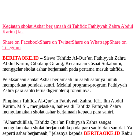
View All Result
Kegiatan sholat Ashar berjamaah di Tahfidz Fathiyyah Zahra Abdul
Karim.| iak
Share on Facebook
Share on Twitter
Share on Whatsapp
Share on
Telegram
BERITAOKE.ID
–
Siswa Tahfidz Al-Qur’an Fathiyyah Zahra
Abdul Karim, Cibolang Girang, Kecamatan Cisaat Sukabumi,
menggelar sholat ashar berjamaah pada pertama masuk tahfidz.
Pelaksanaan shalat Ashar berjamaah ini salah satunya untuk
memperkuat pondasi santri. Melalui program-program Fathiyyah
Zahra para santri terus digembleng rohaninya.
Pimpinan Tahfidz Al-Qur’an Fathiyyah Zahra, KH. Iim Abdul
Karim, M.Si., menjelaskan, bahwa di Tahfidz Fathiyah Zahra
mengutamakan sholat ashar berjamaah kepada para santri.
“Alhamdulillah, Tahfidz Qur’an Fathiyyah Zahra sangat
mengutamakan sholat berjamaah kepada para santri dan santriat. Ya
seperti ashar berjamaah,” jelasnya kepada
BERITAOKE.ID
Rabu