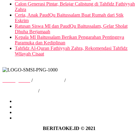
Calon Generasi Pintar, Belajar Calistung di Tahfidz Fathiyyah
Zahra
Ceria, Anak PaudQu Baitussalam Buat Rumah dari Stik
Eskrim
Ratusan Siswa MI dan PaudQu Baitussalam, Gelar Sholat
Dhuha Berjamaah
Kepala MI Baitussalam Berikan Pengarahan Pentingnya
Paramuka dan Kediplinan
Tahfidz Al-Quran Fathiyyah Zahra, Rekomendasi Tahfidz
Wilayah Cisaat
Tentang Kami
/
Hubungi Kami
/
Kebijakan Privasi
/
Pedoman Media Siber
Tentang Kami
Hubungi Kami
Kebijakan Privasi
Pedoman Media Siber
BERITAOKE.ID © 2021