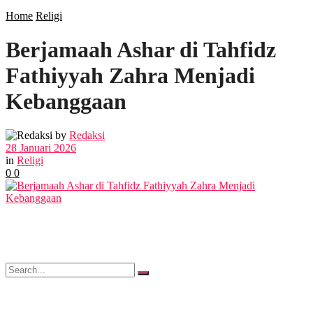
SOSIAL
Home
Religi
Berjamaah Ashar di Tahfidz
POLITIK
Fathiyyah Zahra Menjadi
EKBIS
Kebanggaan
OPINI
by
Redaksi
28 Januari 2026
in
Religi
0
0
FOTO
VIDEO
No Result