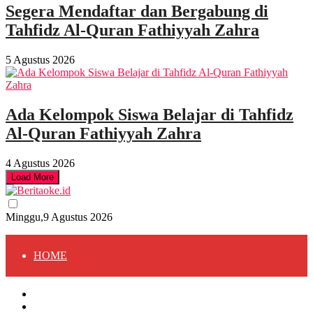
Segera Mendaftar dan Bergabung di
Tahfidz Al-Quran Fathiyyah Zahra
5 Agustus 2026
Ada Kelompok Siswa Belajar di Tahfidz
Al-Quran Fathiyyah Zahra
4 Agustus 2026
Load More
Minggu,9 Agustus 2026
HOME
HOME
BERITA
BERITA