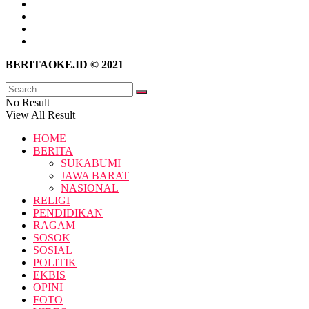
Tentang Kami
Hubungi Kami
Kebijakan Privasi
Pedoman Media Siber
BERITAOKE.ID © 2021
No Result
View All Result
HOME
BERITA
SUKABUMI
JAWA BARAT
NASIONAL
RELIGI
PENDIDIKAN
RAGAM
SOSOK
SOSIAL
POLITIK
EKBIS
OPINI
FOTO