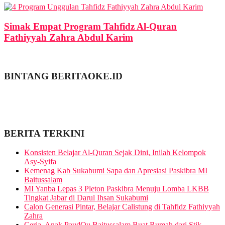
Simak Empat Program Tahfidz Al-Quran
Fathiyyah Zahra Abdul Karim
BINTANG BERITAOKE.ID
BERITA TERKINI
Konsisten Belajar Al-Quran Sejak Dini, Inilah Kelompok
Asy-Syifa
Kemenag Kab Sukabumi Sapa dan Apresiasi Paskibra MI
Baitussalam
MI Yanba Lepas 3 Pleton Paskibra Menuju Lomba LKBB
Tingkat Jabar di Darul Ihsan Sukabumi
Calon Generasi Pintar, Belajar Calistung di Tahfidz Fathiyyah
Zahra
Ceria, Anak PaudQu Baitussalam Buat Rumah dari Stik