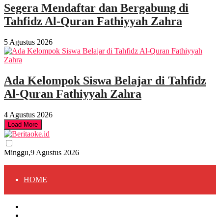
Segera Mendaftar dan Bergabung di
Tahfidz Al-Quran Fathiyyah Zahra
5 Agustus 2026
Ada Kelompok Siswa Belajar di Tahfidz
Al-Quran Fathiyyah Zahra
4 Agustus 2026
Load More
Minggu,9 Agustus 2026
HOME
HOME
BERITA
BERITA