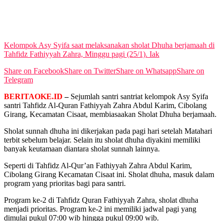
View All Result
Kelompok Asy Syifa saat melaksanakan sholat Dhuha berjamaah di
Tahfidz Fathiyyah Zahra, Minggu pagi (25/1). Iak
Share on Facebook
Share on Twitter
Share on Whatsapp
Share on
Telegram
BERITAOKE.ID
–
Sejumlah santri santriat kelompok Asy Syifa
santri Tahfidz Al-Quran Fathiyyah Zahra Abdul Karim, Cibolang
Girang, Kecamatan Cisaat, membiasaakan Sholat Dhuha berjamaah.
Sholat sunnah dhuha ini dikerjakan pada pagi hari setelah Matahari
terbit sebelum belajar. Selain itu sholat dhuha diyakini memiliki
banyak keutamaan diantara sholat sunnah lainnya.
Seperti di Tahfidz Al-Qur’an Fathiyyah Zahra Abdul Karim,
Cibolang Girang Kecamatan Cisaat ini. Sholat dhuha, masuk dalam
program yang prioritas bagi para santri.
Program ke-2 di Tahfidz Quran Fathiyyah Zahra, sholat dhuha
menjadi prioritas. Program ke-2 ini memiliki jadwal pagi yang
dimulai pukul 07:00 wib hingga pukul 09:00 wib.