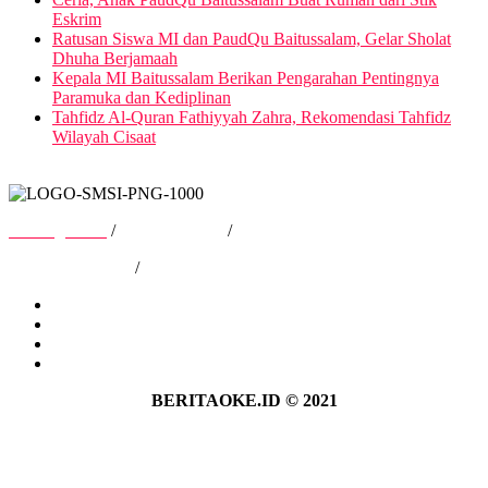
Eskrim
Ratusan Siswa MI dan PaudQu Baitussalam, Gelar Sholat
Dhuha Berjamaah
Kepala MI Baitussalam Berikan Pengarahan Pentingnya
Paramuka dan Kediplinan
Tahfidz Al-Quran Fathiyyah Zahra, Rekomendasi Tahfidz
Wilayah Cisaat
Tentang Kami
/
Hubungi Kami
/
Kebijakan Privasi
/
Pedoman Media Siber
Tentang Kami
Hubungi Kami
Kebijakan Privasi
Pedoman Media Siber
BERITAOKE.ID © 2021