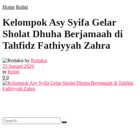
SOSIAL
Home
Religi
Kelompok Asy Syifa Gelar
POLITIK
Sholat Dhuha Berjamaah di
EKBIS
Tahfidz Fathiyyah Zahra
OPINI
by
Redaksi
25 Januari 2026
in
Religi
0
0
FOTO
VIDEO
No Result