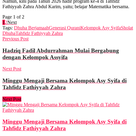
Namun, kini pada Tahun 2026 hadir program ke-4 di Tahfidz
Fathiyyah Zahra Abdul Karim, yaitu; belajar Matematika bersama.
Page 1 of 2
1
2
Next
Tags:
Dhuha Berjamaah
Generasi Qurani
Kelompok Asy Syifa
Sholat
Dhuha
Tahfidz Fathiyyah Zahra
Previous Post
Hadziq Fadil Abdurrahman Mulai Bergabung
dengan Kelompok Assyifa
Next Post
Minggu Mengaji Bersama Kelompok Asy Syifa di
Tahfidz Fathiyyah Zahra
Next Post
Minggu Mengaji Bersama Kelompok Asy Syifa di
Tahfidz Fathiyyah Zahra