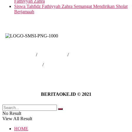
Fathiyyah Zahra
Siswa Tahfidz Fathiyyah Zahra Semangat Mendirikan Sholat
Berjamaah
Tentang Kami
/
Hubungi Kami
/
Kebijakan Privasi
/
Pedoman Media Siber
BERITAOKE.ID © 2021
No Result
View All Result
HOME