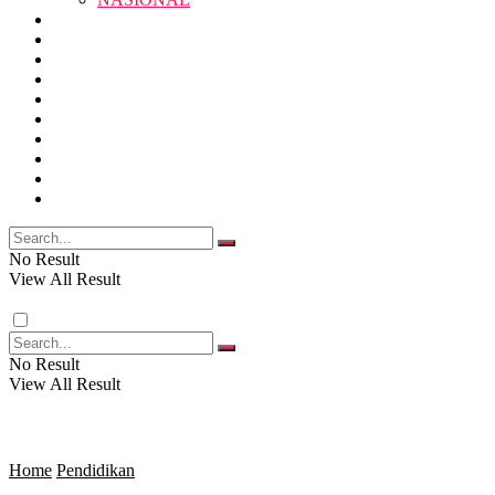
RELIGI
PENDIDIKAN
JAWA BARAT
RAGAM
SOSOK
SOSIAL
POLITIK
NASIONAL
EKBIS
OPINI
FOTO
RELIGI
VIDEO
PENDIDIKAN
No Result
View All Result
RAGAM
No Result
View All Result
SOSOK
SOSIAL
Home
Pendidikan