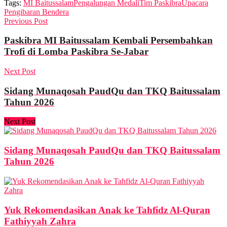
Tags:
MI Baitussalam
Pengalungan Medali
Tim Paskibra
Upacara
Pengibaran Bendera
Previous Post
Paskibra MI Baitussalam Kembali Persembahkan
Trofi di Lomba Paskibra Se-Jabar
Next Post
Sidang Munaqosah PaudQu dan TKQ Baitussalam
Tahun 2026
Next Post
Sidang Munaqosah PaudQu dan TKQ Baitussalam
Tahun 2026
Yuk Rekomendasikan Anak ke Tahfidz Al-Quran
Fathiyyah Zahra