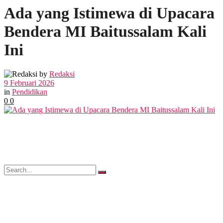
Ada yang Istimewa di Upacara
POLITIK
Bendera MI Baitussalam Kali
EKBIS
Ini
OPINI
by
Redaksi
9 Februari 2026
in
Pendidikan
0
0
FOTO
VIDEO
No Result