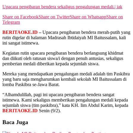
View All Result
Upacara pengibaran bendera sekaligus pengalungan medali.| iak
Share on Facebook
Share on Twitter
Share on Whatsapp
Share on
Telegram
BERITAOKE.ID
–
Upacara pengibaran bendera merah-putih yang
rutin digelar di halaman Madrasah Ibtidaiyah MI Baitussalam, kali
ini sangat istimewa.
Kegiatan rutin upacara pengibaran bendera berlangsung khidmat
dan diikuti oleh ratusan siswa/i dengan penuh antusias, sekaligus
pemberian medali diberikan kepada sejumlah siswa.
Mereka yang mendapatkan pengalungan medali adalah tim Paskibra
yang baru saja mengharumkan kembali sekolah MI Baitussalam di
lomba Paskibra se-Jawa Barat.
“Alhamdulillah, pagi ini upacara pengibaran bendera sangat
istimewa. Kami sekaligus memberikan pengalungan medali kepada
sejumlah siswa (tim paskibra),” kata KH. Iim Abdul Karim, kepada
BERITAOKE.ID
Senin (9/2).
Baca Juga