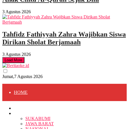
3 Agustus 2026
Tahfidz Fathiyyah Zahra Wajibkan Siswa
Dirikan Sholat Berjamaah
3 Agustus 2026
Load More
Jumat,7 Agustus 2026
HOME
HOME
BERITA
BERITA
SUKABUMI
JAWA BARAT
SUKABUMI
NASIONAL