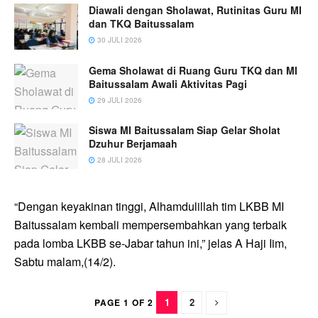
Diawali dengan Sholawat, Rutinitas Guru MI
dan TKQ Baitussalam
30 JULI 2026
Gema Sholawat di Ruang Guru TKQ dan MI
Baitussalam Awali Aktivitas Pagi
29 JULI 2026
Siswa MI Baitussalam Siap Gelar Sholat
Dzuhur Berjamaah
28 JULI 2026
“Dengan keyakinan tinggi, Alhamdulillah tim LKBB MI
Baitussalam kembali mempersembahkan yang terbaik
pada lomba LKBB se-Jabar tahun ini,” jelas A Haji Iim,
Sabtu malam,(14/2).
1
2
PAGE 1 OF 2