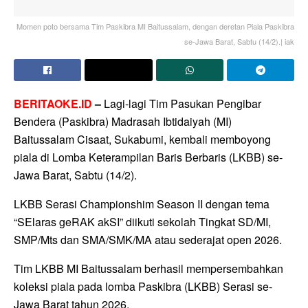
Momen poto bersama Tim Paskibra MI Baitussalam, dengan deretan Piala Paskibra
se-Jawa Barat, Sabtu (14/2).| iak
BERITAOKE.ID
–
Lagi-lagi Tim Pasukan Pengibar
Bendera (Paskibra) Madrasah Ibtidaiyah (MI)
Baitussalam Cisaat, Sukabumi, kembali memboyong
piala di Lomba Keterampilan Baris Berbaris (LKBB) se-
Jawa Barat, Sabtu (14/2).
LKBB Serasi Championshim Season II dengan tema
“SElaras geRAK akSI” diikuti sekolah Tingkat SD/MI,
SMP/Mts dan SMA/SMK/MA atau sederajat open 2026.
Tim LKBB MI Baitussalam berhasil mempersembahkan
koleksi piala pada lomba Paskibra (LKBB) Serasi se-
Jawa Barat tahun 2026.