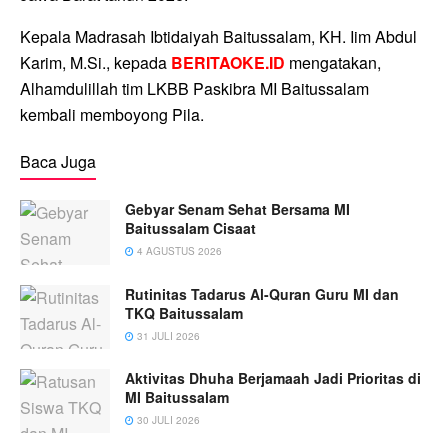
Kepala Madrasah Ibtidaiyah Baitussalam, KH. Iim Abdul
Karim, M.Si., kepada
BERITAOKE.ID
mengatakan,
Alhamdulillah tim LKBB Paskibra MI Baitussalam
kembali memboyong Pila.
Baca Juga
Gebyar Senam Sehat Bersama MI
Baitussalam Cisaat
4 AGUSTUS 2026
Rutinitas Tadarus Al-Quran Guru MI dan
TKQ Baitussalam
31 JULI 2026
Aktivitas Dhuha Berjamaah Jadi Prioritas di
MI Baitussalam
30 JULI 2026