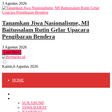
3 Agustus 2026
Tanamkan Jiwa Nasionalisme, MI
Baitussalam Rutin Gelar Upacara
Pengibaran Bendera
3 Agustus 2026
Load More
Kamis,6 Agustus 2026
HOME
HOME
BERITA
BERITA
SUKABUMI
JAWA BARAT
SUKABUMI
NASIONAL