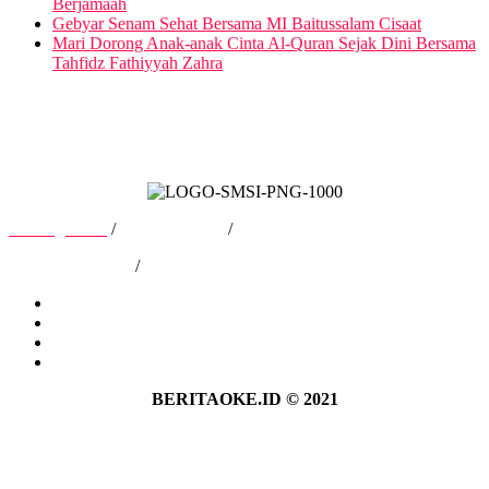
Berjamaah
Gebyar Senam Sehat Bersama MI Baitussalam Cisaat
Mari Dorong Anak-anak Cinta Al-Quran Sejak Dini Bersama
Tahfidz Fathiyyah Zahra
Tentang Kami
/
Hubungi Kami
/
Kebijakan Privasi
/
Pedoman Media Siber
Tentang Kami
Hubungi Kami
Kebijakan Privasi
Pedoman Media Siber
BERITAOKE.ID © 2021