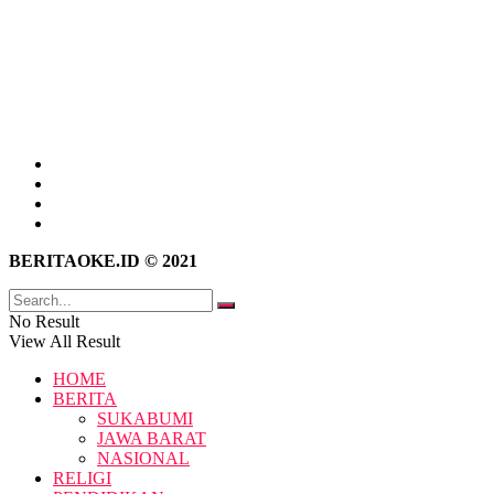
Tentang Kami
Hubungi Kami
Kebijakan Privasi
Pedoman Media Siber
BERITAOKE.ID © 2021
No Result
View All Result
HOME
BERITA
SUKABUMI
JAWA BARAT
NASIONAL
RELIGI