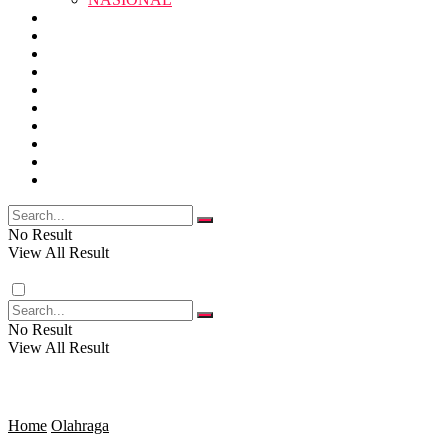
RELIGI
PENDIDIKAN
JAWA BARAT
RAGAM
SOSOK
SOSIAL
POLITIK
NASIONAL
EKBIS
OPINI
FOTO
RELIGI
VIDEO
PENDIDIKAN
No Result
View All Result
RAGAM
No Result
View All Result
SOSOK
SOSIAL
Home
Olahraga