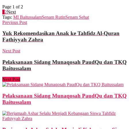
Page 1 of 2
1
2
Next
Tags:
MI Baitussalam
Senam Rutin
Senam Sehat
Previous Post
Yuk Rekomendasikan Anak ke Tahfidz Al-Quran
Fathiyyah Zahra
Next Post
Pelaksanaan Sidang Munaqosah PaudQu dan TKQ
Baitussalam
Next Post
Pelaksanaan Sidang Munaqosah PaudQu dan TKQ
Baitussalam