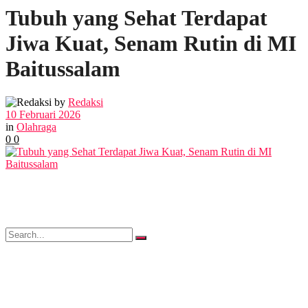
Tubuh yang Sehat Terdapat
POLITIK
Jiwa Kuat, Senam Rutin di MI
EKBIS
Baitussalam
OPINI
by
Redaksi
10 Februari 2026
in
Olahraga
0
0
FOTO
VIDEO
No Result