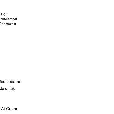
a di
adudampit
Wisatawan
ibur lebaran
tu untuk
 Al-Qur’an