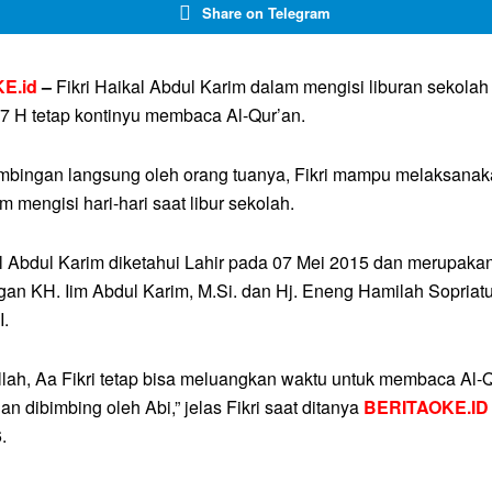
Share on Telegram
E.id
–
Fikri Haikal Abdul Karim dalam mengisi liburan sekolah
1447 H tetap kontinyu membaca Al-Qur’an.
bingan langsung oleh orang tuanya, Fikri mampu melaksanaka
am mengisi hari-hari saat libur sekolah.
al Abdul Karim diketahui Lahir pada 07 Mei 2015 dan merupak
gan KH. Iim Abdul Karim, M.Si. dan Hj. Eneng Hamilah Sopriatu
I.
llah, Aa Fikri tetap bisa meluangkan waktu untuk membaca Al-
n dibimbing oleh Abi,” jelas Fikri saat ditanya
BERITAOKE.ID
.