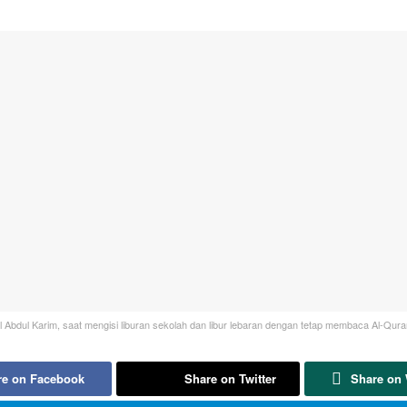
al Abdul Karim, saat mengisi liburan sekolah dan libur lebaran dengan tetap membaca Al-Quran
re on Facebook
Share on Twitter
Share on