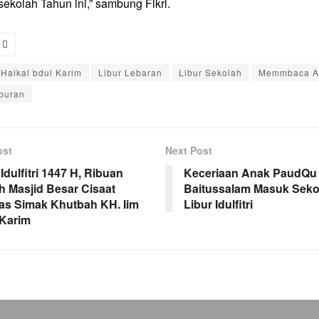
sekolah Tahun ini,” sambung Fikri.
i Haikal bdul Karim
Libur Lebaran
Libur Sekolah
Memmbaca A
iburan
ost
Next Post
Idulfitri 1447 H, Ribuan
Keceriaan Anak PaudQu
 Masjid Besar Cisaat
Baitussalam Masuk Seko
as Simak Khutbah KH. Iim
Libur Idulfitri
Karim