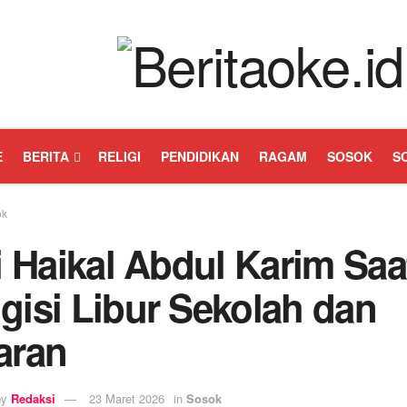
E
BERITA
RELIGI
PENDIDIKAN
RAGAM
SOSOK
S
ok
i Haikal Abdul Karim Saa
gisi Libur Sekolah dan
aran
by
Redaksi
23 Maret 2026
in
Sosok