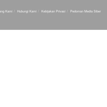
ang Kami
Hubungi Kami
Kebijakan Privasi
Pedoman Media Siber