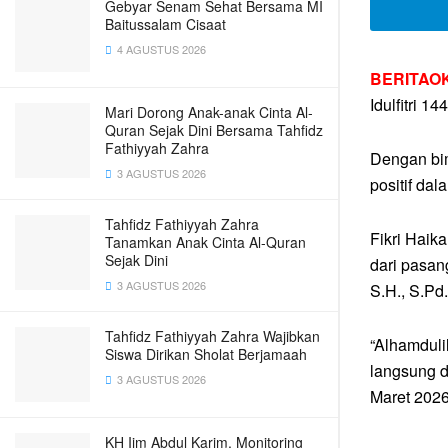
Gebyar Senam Sehat Bersama MI
Baitussalam Cisaat
4 AGUSTUS 2026
BERITAOK
Idulfitri 
Mari Dorong Anak-anak Cinta Al-
Quran Sejak Dini Bersama Tahfidz
Fathiyyah Zahra
Dengan bim
3 AGUSTUS 2026
positif dal
Tahfidz Fathiyyah Zahra
Fikri Haik
Tanamkan Anak Cinta Al-Quran
Sejak Dini
dari pasan
3 AGUSTUS 2026
S.H., S.Pd.
Tahfidz Fathiyyah Zahra Wajibkan
“Alhamduli
Siswa Dirikan Sholat Berjamaah
langsung da
3 AGUSTUS 2026
Maret 2026
KH Iim Abdul Karim, Monitoring