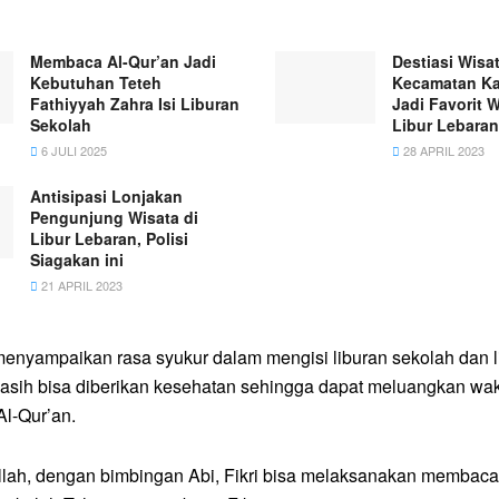
Membaca Al-Qur’an Jadi
Destiasi Wisat
Kebutuhan Teteh
Kecamatan K
Fathiyyah Zahra Isi Liburan
Jadi Favorit 
Sekolah
Libur Lebaran
6 JULI 2025
28 APRIL 2023
Antisipasi Lonjakan
Pengunjung Wisata di
Libur Lebaran, Polisi
Siagakan ini
21 APRIL 2023
 menyampaikan rasa syukur dalam mengisi liburan sekolah dan l
masih bisa diberikan kesehatan sehingga dapat meluangkan wak
l-Qur’an.
llah, dengan bimbingan Abi, Fikri bisa melaksanakan membaca