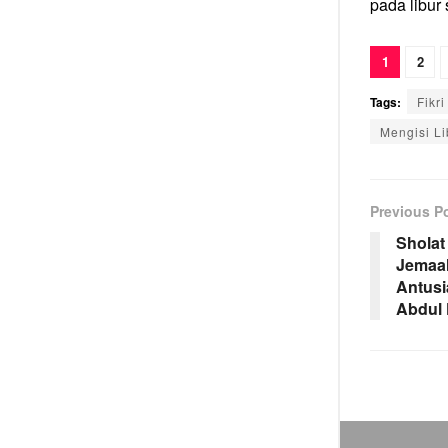
pada libur 
1
2
Tags:
Fikr
Mengisi L
Previous P
Sholat 
Jemaah
Antusi
Abdul 