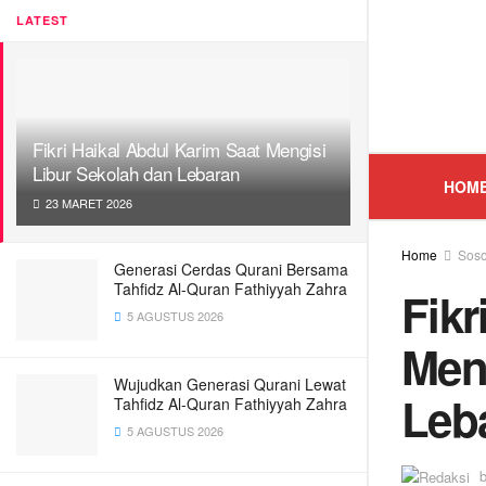
LATEST
Fikri Haikal Abdul Karim Saat Mengisi
Libur Sekolah dan Lebaran
HOM
23 MARET 2026
Home
Sos
Generasi Cerdas Qurani Bersama
Tahfidz Al-Quran Fathiyyah Zahra
Fikr
5 AGUSTUS 2026
Men
Wujudkan Generasi Qurani Lewat
Leb
Tahfidz Al-Quran Fathiyyah Zahra
5 AGUSTUS 2026