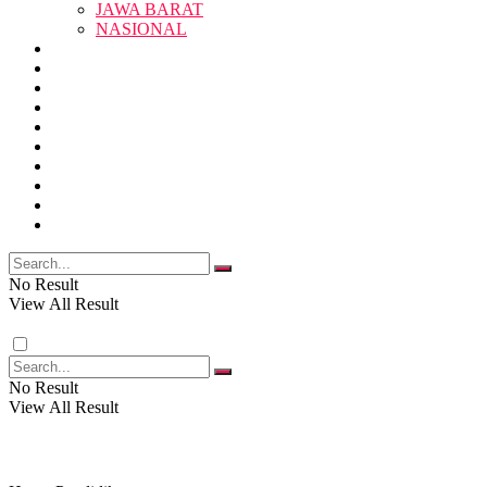
JAWA BARAT
SUKABUMI
NASIONAL
RELIGI
PENDIDIKAN
JAWA BARAT
RAGAM
SOSOK
SOSIAL
POLITIK
NASIONAL
EKBIS
OPINI
FOTO
RELIGI
VIDEO
PENDIDIKAN
No Result
View All Result
RAGAM
No Result
View All Result
SOSOK
SOSIAL