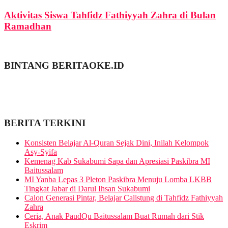
Aktivitas Siswa Tahfidz Fathiyyah Zahra di Bulan
Ramadhan
BINTANG BERITAOKE.ID
BERITA TERKINI
Konsisten Belajar Al-Quran Sejak Dini, Inilah Kelompok
Asy-Syifa
Kemenag Kab Sukabumi Sapa dan Apresiasi Paskibra MI
Baitussalam
MI Yanba Lepas 3 Pleton Paskibra Menuju Lomba LKBB
Tingkat Jabar di Darul Ihsan Sukabumi
Calon Generasi Pintar, Belajar Calistung di Tahfidz Fathiyyah
Zahra
Ceria, Anak PaudQu Baitussalam Buat Rumah dari Stik
Eskrim