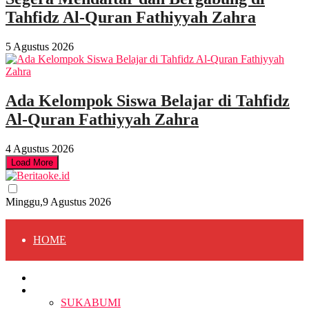
Tahfidz Al-Quran Fathiyyah Zahra
5 Agustus 2026
Ada Kelompok Siswa Belajar di Tahfidz
Al-Quran Fathiyyah Zahra
4 Agustus 2026
Load More
Minggu,9 Agustus 2026
HOME
HOME
BERITA
BERITA
SUKABUMI