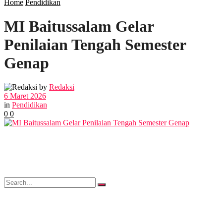
Home
Pendidikan
MI Baitussalam Gelar
POLITIK
Penilaian Tengah Semester
EKBIS
Genap
OPINI
by
Redaksi
6 Maret 2026
in
Pendidikan
0
0
FOTO
VIDEO
No Result