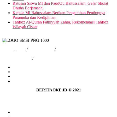
Ratusan Siswa MI dan PaudQu Baitussalam, Gelar Sholat
Dhuha Berjamaah
Kepala MI Baitussalam Berikan Pengarahan Pentingnya
Paramuka dan Kediplinan
Tahfidz Al-Quran Fathiyyah Zahra, Rekomendasi Tahfidz
Wilayah Cisaat
Tentang Kami
/
Hubungi Kami
/
Kebijakan Privasi
/
Pedoman Media Siber
Tentang Kami
Hubungi Kami
Kebijakan Privasi
Pedoman Media Siber
BERITAOKE.ID © 2021
Tentang Kami