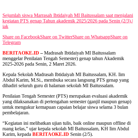
View All Result
Sejumlah siswa Marrasah Ibtidaiyah MI Baitussalam saat menjalani
kegiatan PTS genap Tahun akademik 2025/2026 pada Senin (2/3).|
iak
Share on Facebook
Share on Twitter
Share on Whatsapp
Share on
Telegram
BERITAOKE.ID
–
Madrasah Ibtidaiyah MI Baitussalam
menggelar Penilaian Tengah Semester) genap tahun Akademik
2025-2026 pada Senin, 2 Maret 2026.
Kepala Sekolah Madrasah Ibtidaiyah MI Baitussalam, KH. Iim
Abdul Karim, M.Si., membuka secara langsung PTS genap yang
dihadiri seluruh guru di halaman sekolah MI Baitussalam.
Penilaian Tengah Semester (PTS) merupakan evaluasi akademik
yang dilaksanakan di pertengahan semester (ganjil maupun genap)
untuk mengukur kemapuan capaian belajar siswa selama 3 bulan
pembelajaran.
“Kegiatan ini melibatkan ujian tulis, baik online maupun offline di
ruang kelas,” ujar kepala sekolah MI Baitussalam, KH Iim Abdul
Karim, kepada
BERITAOKE.ID
Senin (2/5).