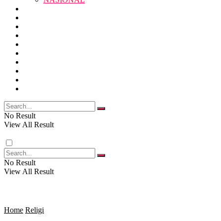
RELIGI
PENDIDIKAN
JAWA BARAT
RAGAM
SOSOK
SOSIAL
POLITIK
NASIONAL
EKBIS
OPINI
FOTO
RELIGI
VIDEO
PENDIDIKAN
No Result
View All Result
RAGAM
No Result
View All Result
SOSOK
SOSIAL
Home
Religi