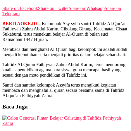
View All Result
Share on Facebook
Share on Twitter
Share on Whatsapp
Share on
Telegram
BERITAOKE.ID
–
Kelompok Asy syifa santri Tahfidz Al-Qur’an
Fathiyyah Zahra Abdul Karim, Cibolang Girang, Kecamatan Cisaat
Sukabumi, terus menekuni belajar Al-Quran di bulan suci
Ramadhan 1447 Hijriah.
Membaca dan menghafal Al-Quran bagi kelompok ini adalah sudah
menjadi kebutuhan serta menjadi prioritas dalam belajar sehari-hari.
Tahfidz Al-Quran Fathiyyah Zahra Abdul Karim, terus mendorong
kualitas pendidikan agama para siswa guna mencapai hasil yang
sesuai dengan moto pendidikan di Tahfidz ini.
Santri dan santriat kelompok Assyifa terus mengikuti kegiatan
membaca dan menghafal al-quran secara bersama-sama di Tahfidz
Al-qur’an Fathiyyah Zahra.
Baca Juga