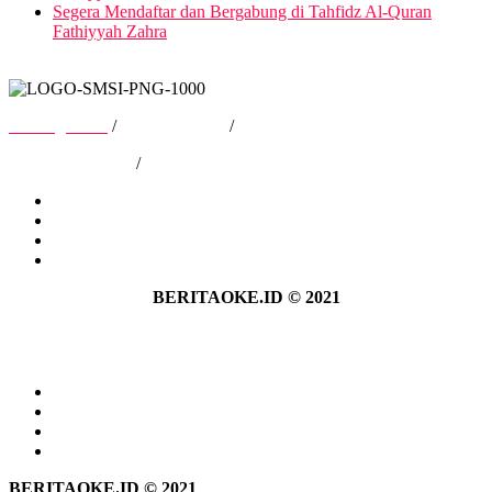
Segera Mendaftar dan Bergabung di Tahfidz Al-Quran
Fathiyyah Zahra
Tentang Kami
/
Hubungi Kami
/
Kebijakan Privasi
/
Pedoman Media Siber
Tentang Kami
Hubungi Kami
Kebijakan Privasi
Pedoman Media Siber
BERITAOKE.ID © 2021
Tentang Kami
Hubungi Kami
Kebijakan Privasi
Pedoman Media Siber
BERITAOKE.ID © 2021