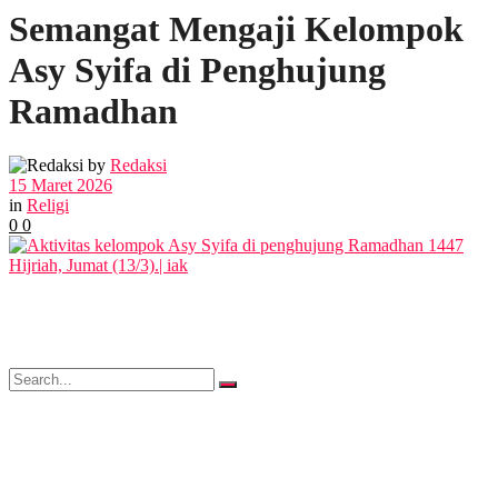
Semangat Mengaji Kelompok
POLITIK
Asy Syifa di Penghujung
EKBIS
Ramadhan
OPINI
by
Redaksi
15 Maret 2026
in
Religi
0
0
FOTO
VIDEO
No Result