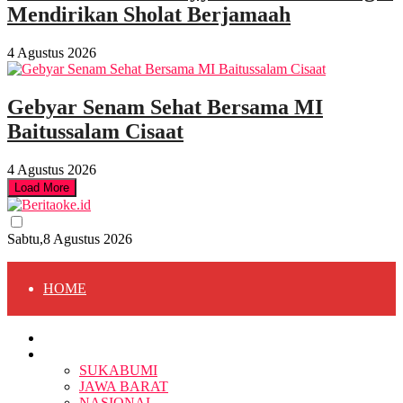
Mendirikan Sholat Berjamaah
4 Agustus 2026
Gebyar Senam Sehat Bersama MI
Baitussalam Cisaat
4 Agustus 2026
Load More
Sabtu,8 Agustus 2026
HOME
HOME
BERITA
BERITA
SUKABUMI
JAWA BARAT
SUKABUMI
NASIONAL