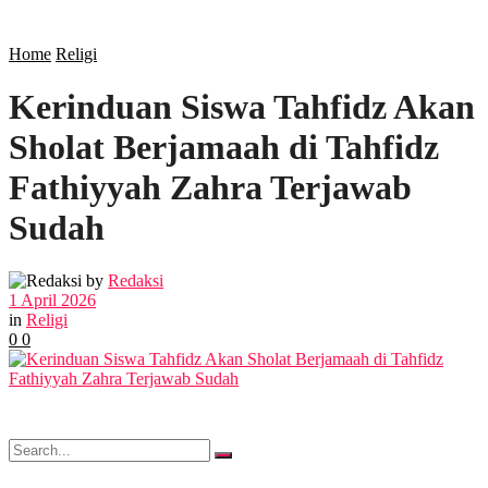
SOSIAL
Home
Religi
Kerinduan Siswa Tahfidz Akan
POLITIK
Sholat Berjamaah di Tahfidz
EKBIS
Fathiyyah Zahra Terjawab
Sudah
OPINI
by
Redaksi
1 April 2026
FOTO
in
Religi
0
0
VIDEO