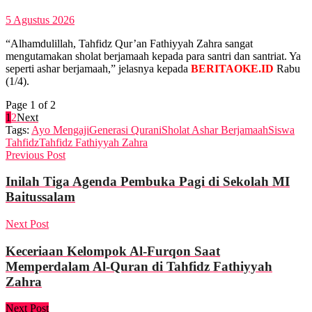
5 Agustus 2026
“Alhamdulillah, Tahfidz Qur’an Fathiyyah Zahra sangat
mengutamakan sholat berjamaah kepada para santri dan santriat. Ya
seperti ashar berjamaah,” jelasnya kepada
BERITAOKE.ID
Rabu
(1/4).
Page 1 of 2
1
2
Next
Tags:
Ayo Mengaji
Generasi Qurani
Sholat Ashar Berjamaah
Siswa
Tahfidz
Tahfidz Fathiyyah Zahra
Previous Post
Inilah Tiga Agenda Pembuka Pagi di Sekolah MI
Baitussalam
Next Post
Keceriaan Kelompok Al-Furqon Saat
Memperdalam Al-Quran di Tahfidz Fathiyyah
Zahra
Next Post