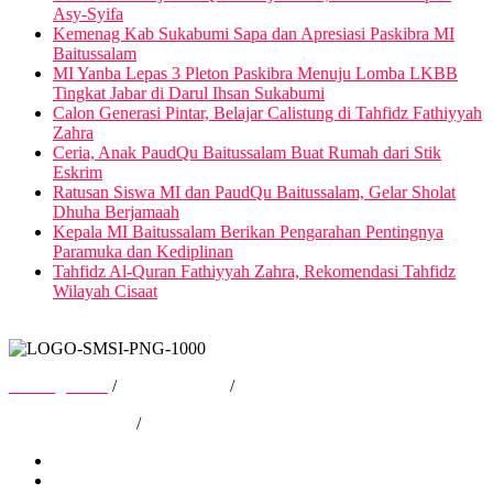
Asy-Syifa
Kemenag Kab Sukabumi Sapa dan Apresiasi Paskibra MI
Baitussalam
MI Yanba Lepas 3 Pleton Paskibra Menuju Lomba LKBB
Tingkat Jabar di Darul Ihsan Sukabumi
Calon Generasi Pintar, Belajar Calistung di Tahfidz Fathiyyah
Zahra
Ceria, Anak PaudQu Baitussalam Buat Rumah dari Stik
Eskrim
Ratusan Siswa MI dan PaudQu Baitussalam, Gelar Sholat
Dhuha Berjamaah
Kepala MI Baitussalam Berikan Pengarahan Pentingnya
Paramuka dan Kediplinan
Tahfidz Al-Quran Fathiyyah Zahra, Rekomendasi Tahfidz
Wilayah Cisaat
Tentang Kami
/
Hubungi Kami
/
Kebijakan Privasi
/
Pedoman Media Siber
Tentang Kami
Hubungi Kami