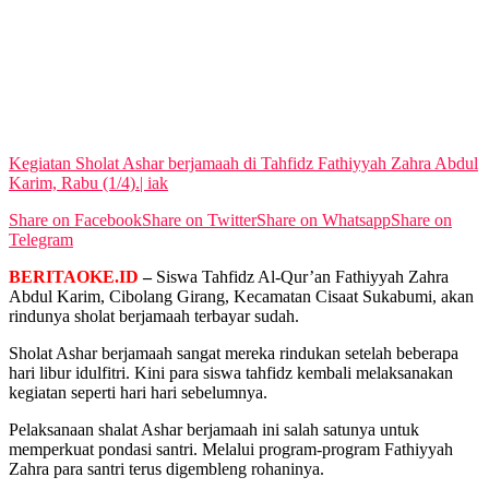
No Result
View All Result
Kegiatan Sholat Ashar berjamaah di Tahfidz Fathiyyah Zahra Abdul
Karim, Rabu (1/4).| iak
Share on Facebook
Share on Twitter
Share on Whatsapp
Share on
Telegram
BERITAOKE.ID
–
Siswa Tahfidz Al-Qur’an Fathiyyah Zahra
Abdul Karim, Cibolang Girang, Kecamatan Cisaat Sukabumi, akan
rindunya sholat berjamaah terbayar sudah.
Sholat Ashar berjamaah sangat mereka rindukan setelah beberapa
hari libur idulfitri. Kini para siswa tahfidz kembali melaksanakan
kegiatan seperti hari hari sebelumnya.
Pelaksanaan shalat Ashar berjamaah ini salah satunya untuk
memperkuat pondasi santri. Melalui program-program Fathiyyah
Zahra para santri terus digembleng rohaninya.