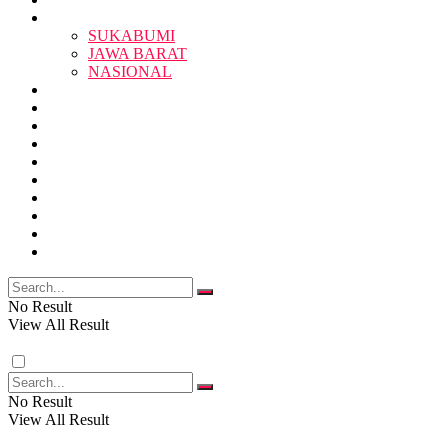
BERITA
BERITA
SUKABUMI
JAWA BARAT
SUKABUMI
NASIONAL
RELIGI
PENDIDIKAN
JAWA BARAT
RAGAM
SOSOK
SOSIAL
POLITIK
NASIONAL
EKBIS
OPINI
FOTO
RELIGI
VIDEO
PENDIDIKAN
No Result
View All Result
RAGAM
No Result
View All Result
SOSOK