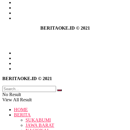
Tentang Kami
Hubungi Kami
Kebijakan Privasi
Pedoman Media Siber
BERITAOKE.ID © 2021
Tentang Kami
Hubungi Kami
Kebijakan Privasi
Pedoman Media Siber
BERITAOKE.ID © 2021
No Result
View All Result
HOME
BERITA
SUKABUMI
JAWA BARAT