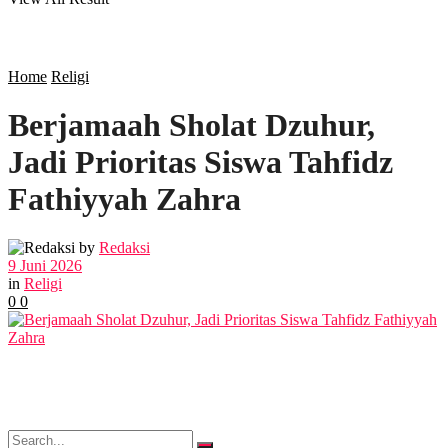
SOSOK
SOSIAL
Home
Religi
Berjamaah Sholat Dzuhur,
POLITIK
Jadi Prioritas Siswa Tahfidz
EKBIS
Fathiyyah Zahra
OPINI
by
Redaksi
9 Juni 2026
in
Religi
0
0
FOTO
VIDEO