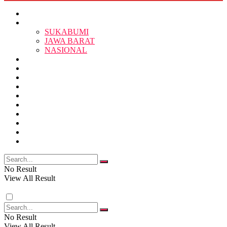
HOME
BERITA
BERITA
SUKABUMI
JAWA BARAT
SUKABUMI
NASIONAL
RELIGI
PENDIDIKAN
JAWA BARAT
RAGAM
SOSOK
SOSIAL
POLITIK
NASIONAL
EKBIS
OPINI
FOTO
RELIGI
VIDEO
PENDIDIKAN
No Result
View All Result
RAGAM
No Result
View All Result