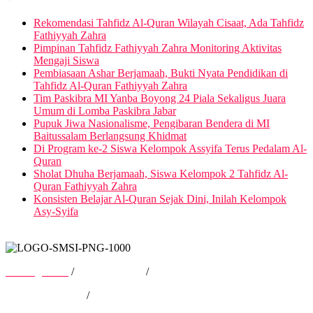
Rekomendasi Tahfidz Al-Quran Wilayah Cisaat, Ada Tahfidz
Fathiyyah Zahra
Pimpinan Tahfidz Fathiyyah Zahra Monitoring Aktivitas
Mengaji Siswa
Pembiasaan Ashar Berjamaah, Bukti Nyata Pendidikan di
Tahfidz Al-Quran Fathiyyah Zahra
Tim Paskibra MI Yanba Boyong 24 Piala Sekaligus Juara
Umum di Lomba Paskibra Jabar
Pupuk Jiwa Nasionalisme, Pengibaran Bendera di MI
Baitussalam Berlangsung Khidmat
Di Program ke-2 Siswa Kelompok Assyifa Terus Pedalam Al-
Quran
Sholat Dhuha Berjamaah, Siswa Kelompok 2 Tahfidz Al-
Quran Fathiyyah Zahra
Konsisten Belajar Al-Quran Sejak Dini, Inilah Kelompok
Asy-Syifa
Tentang Kami
/
Hubungi Kami
/
Kebijakan Privasi
/
Pedoman Media Siber