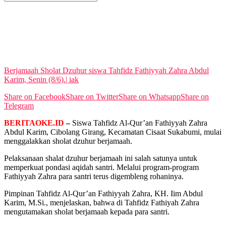
No Result
View All Result
Berjamaah Sholat Dzuhur siswa Tahfidz Fathiyyah Zahra Abdul
Karim, Senin (8/6).| iak
Share on Facebook
Share on Twitter
Share on Whatsapp
Share on
Telegram
BERITAOKE.ID
–
Siswa Tahfidz Al-Qur’an Fathiyyah Zahra
Abdul Karim, Cibolang Girang, Kecamatan Cisaat Sukabumi, mulai
menggalakkan sholat dzuhur berjamaah.
Pelaksanaan shalat dzuhur berjamaah ini salah satunya untuk
memperkuat pondasi aqidah santri. Melalui program-program
Fathiyyah Zahra para santri terus digembleng rohaninya.
Pimpinan Tahfidz Al-Qur’an Fathiyyah Zahra, KH. Iim Abdul
Karim, M.Si., menjelaskan, bahwa di Tahfidz Fathiyah Zahra
mengutamakan sholat berjamaah kepada para santri.