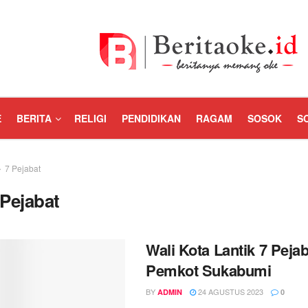
E
BERITA
RELIGI
PENDIDIKAN
RAGAM
SOSOK
S
7 Pejabat
 Pejabat
Wali Kota Lantik 7 Pejab
Pemkot Sukabumi
BY
24 AGUSTUS 2023
ADMIN
0