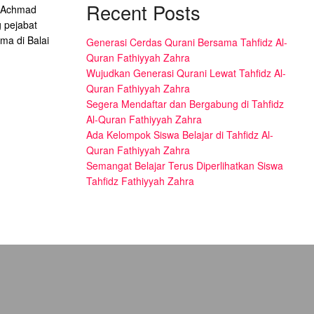
Recent Posts
i Achmad
 pejabat
ma di Balai
Generasi Cerdas Qurani Bersama Tahfidz Al-
Quran Fathiyyah Zahra
Wujudkan Generasi Qurani Lewat Tahfidz Al-
Quran Fathiyyah Zahra
Segera Mendaftar dan Bergabung di Tahfidz
Al-Quran Fathiyyah Zahra
Ada Kelompok Siswa Belajar di Tahfidz Al-
Quran Fathiyyah Zahra
Semangat Belajar Terus Diperlihatkan Siswa
Tahfidz Fathiyyah Zahra