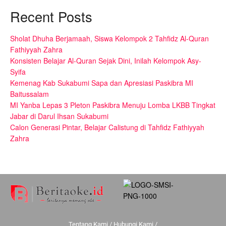
Recent Posts
Sholat Dhuha Berjamaah, Siswa Kelompok 2 Tahfidz Al-Quran
Fathiyyah Zahra
Konsisten Belajar Al-Quran Sejak Dini, Inilah Kelompok Asy-
Syifa
Kemenag Kab Sukabumi Sapa dan Apresiasi Paskibra MI
Baitussalam
MI Yanba Lepas 3 Pleton Paskibra Menuju Lomba LKBB Tingkat
Jabar di Darul Ihsan Sukabumi
Calon Generasi Pintar, Belajar Calistung di Tahfidz Fathiyyah
Zahra
Tentang Kami
/
Hubungi Kami
/