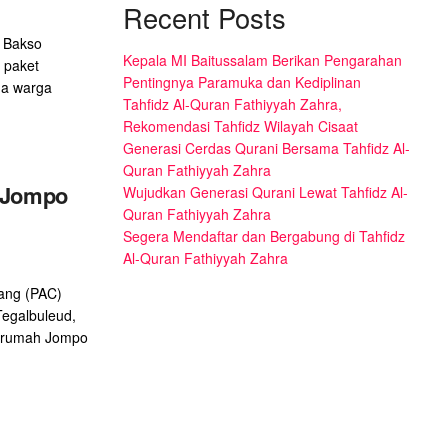
Recent Posts
 Bakso
Kepala MI Baitussalam Berikan Pengarahan
 paket
Pentingnya Paramuka dan Kediplinan
da warga
Tahfidz Al-Quran Fathiyyah Zahra,
Rekomendasi Tahfidz Wilayah Cisaat
Generasi Cerdas Qurani Bersama Tahfidz Al-
Quran Fathiyyah Zahra
0 Jompo
Wujudkan Generasi Qurani Lewat Tahfidz Al-
Quran Fathiyyah Zahra
Segera Mendaftar dan Bergabung di Tahfidz
Al-Quran Fathiyyah Zahra
ang (PAC)
egalbuleud,
 rumah Jompo