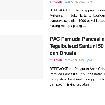
BY
28 APRIL 2022
ADMIN
0
BERITAOKE.id - Seorang pengusaha
Mekarsari, H. Joko Hartanto, bagikan
sembako sejumlah 1000 paket kepa
kurang mampu jelang ...
PAC Pemuda Pancasila
Tegalbuleud Santuni 5
dan Dhuafa
BY
25 APRIL 2022
ADMIN
0
BERITAOKE.id - Pengurus Anak Cab
Pemuda Pancasila (PP) Kecamatan T
Kabupaten Sukabumi, menggerebek
dan pakir miskin. Kegiatan ...