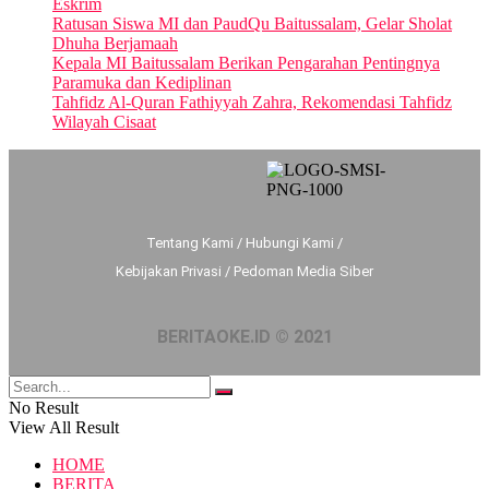
Eskrim
Ratusan Siswa MI dan PaudQu Baitussalam, Gelar Sholat
Dhuha Berjamaah
Kepala MI Baitussalam Berikan Pengarahan Pentingnya
Paramuka dan Kediplinan
Tahfidz Al-Quran Fathiyyah Zahra, Rekomendasi Tahfidz
Wilayah Cisaat
Tentang Kami
/
Hubungi Kami
/
Kebijakan Privasi
/
Pedoman Media Siber
BERITAOKE.ID © 2021
No Result
View All Result
HOME
BERITA