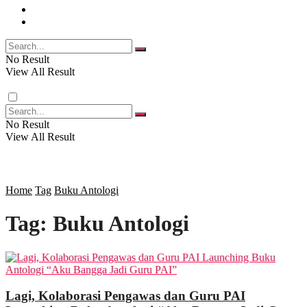
FOTO
RELIGI
VIDEO
PENDIDIKAN
No Result
View All Result
RAGAM
No Result
View All Result
SOSOK
SOSIAL
Home
Tag
Buku Antologi
Tag:
Buku Antologi
POLITIK
EKBIS
Lagi, Kolaborasi Pengawas dan Guru PAI
OPINI