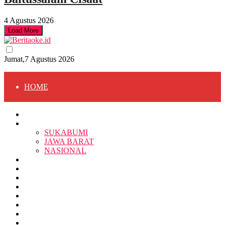
4 Agustus 2026
Load More
Jumat,7 Agustus 2026
HOME
HOME
BERITA
BERITA
SUKABUMI
JAWA BARAT
SUKABUMI
NASIONAL
RELIGI
PENDIDIKAN
JAWA BARAT
RAGAM
SOSOK
SOSIAL
POLITIK
NASIONAL
EKBIS
OPINI