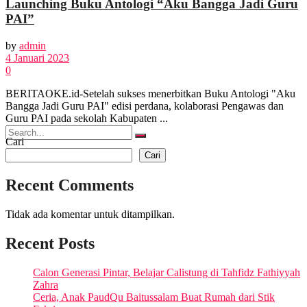
Launching Buku Antologi “Aku Bangga Jadi Guru
PAI”
FOTO
by
admin
4 Januari 2023
0
VIDEO
BERITAOKE.id-Setelah sukses menerbitkan Buku Antologi "Aku
Bangga Jadi Guru PAI" edisi perdana, kolaborasi Pengawas dan
Guru PAI pada sekolah Kabupaten ...
Cari
Cari
No Result
Recent Comments
View All Result
Tidak ada komentar untuk ditampilkan.
Recent Posts
Calon Generasi Pintar, Belajar Calistung di Tahfidz Fathiyyah
Zahra
Ceria, Anak PaudQu Baitussalam Buat Rumah dari Stik