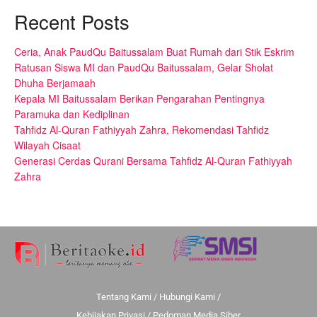
Recent Posts
Ceria, Anak PaudQu Baitussalam Buat Rumah dari Stik Eskrim
Ratusan Siswa MI dan PaudQu Baitussalam, Gelar Sholat
Dhuha Berjamaah
Kepala MI Baitussalam Berikan Pengarahan Pentingnya
Paramuka dan Kediplinan
Tahfidz Al-Quran Fathiyyah Zahra, Rekomendasi Tahfidz
Wilayah Cisaat
Generasi Cerdas Qurani Bersama Tahfidz Al-Quran Fathiyyah
Zahra
Tentang Kami
/
Hubungi Kami
/
Kebijakan Privasi
/
Pedoman Media Siber