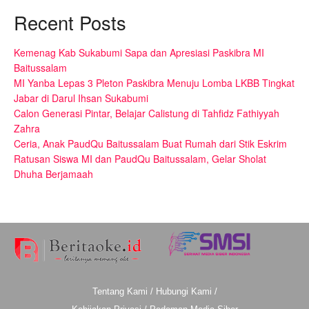
Recent Posts
Kemenag Kab Sukabumi Sapa dan Apresiasi Paskibra MI
Baitussalam
MI Yanba Lepas 3 Pleton Paskibra Menuju Lomba LKBB Tingkat
Jabar di Darul Ihsan Sukabumi
Calon Generasi Pintar, Belajar Calistung di Tahfidz Fathiyyah
Zahra
Ceria, Anak PaudQu Baitussalam Buat Rumah dari Stik Eskrim
Ratusan Siswa MI dan PaudQu Baitussalam, Gelar Sholat
Dhuha Berjamaah
Tentang Kami
/
Hubungi Kami
/