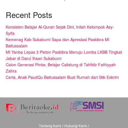
Recent Posts
Konsisten Belajar Al-Quran Sejak Dini, Inilah Kelompok Asy-
Syifa
Kemenag Kab Sukabumi Sapa dan Apresiasi Paskibra MI
Baitussalam
MI Yanba Lepas 3 Pleton Paskibra Menuju Lomba LKBB Tingkat
Jabar di Darul Ihsan Sukabumi
Calon Generasi Pintar, Belajar Calistung di Tahfidz Fathiyyah
Zahra
Ceria, Anak PaudQu Baitussalam Buat Rumah dari Stik Eskrim
Tentang Kami
/
Hubungi Kami
/