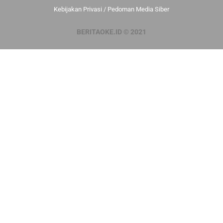
Kebijakan Privasi
/
Pedoman Media Siber
BERITAOKE.ID © 2021