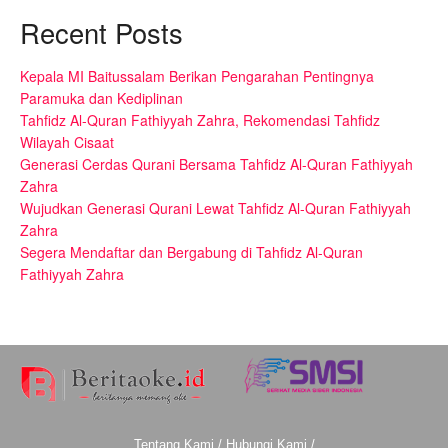
Recent Posts
Kepala MI Baitussalam Berikan Pengarahan Pentingnya
Paramuka dan Kediplinan
Tahfidz Al-Quran Fathiyyah Zahra, Rekomendasi Tahfidz
Wilayah Cisaat
Generasi Cerdas Qurani Bersama Tahfidz Al-Quran Fathiyyah
Zahra
Wujudkan Generasi Qurani Lewat Tahfidz Al-Quran Fathiyyah
Zahra
Segera Mendaftar dan Bergabung di Tahfidz Al-Quran
Fathiyyah Zahra
Tentang Kami
/
Hubungi Kami
/