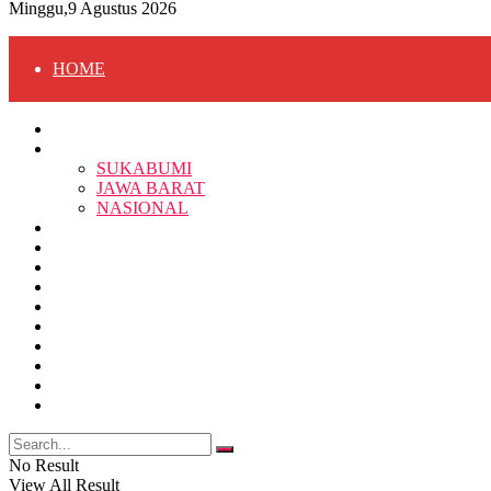
Minggu,9 Agustus 2026
HOME
HOME
BERITA
BERITA
SUKABUMI
JAWA BARAT
SUKABUMI
NASIONAL
RELIGI
PENDIDIKAN
JAWA BARAT
RAGAM
SOSOK
SOSIAL
POLITIK
NASIONAL
EKBIS
OPINI
FOTO
RELIGI
VIDEO
PENDIDIKAN
No Result
View All Result