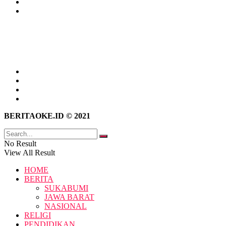
Kebijakan Privasi
Pedoman Media Siber
Tentang Kami
Hubungi Kami
Kebijakan Privasi
Pedoman Media Siber
BERITAOKE.ID © 2021
No Result
View All Result
HOME
BERITA
SUKABUMI
JAWA BARAT
NASIONAL
RELIGI
PENDIDIKAN