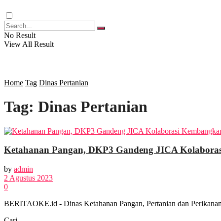
RAGAM
No Result
View All Result
SOSOK
SOSIAL
Home
Tag
Dinas Pertanian
Tag:
Dinas Pertanian
POLITIK
EKBIS
Ketahanan Pangan, DKP3 Gandeng JICA Kolaboras
OPINI
by
admin
2 Agustus 2023
0
FOTO
BERITAOKE.id - Dinas Ketahanan Pangan, Pertanian dan Perikanan 
Cari