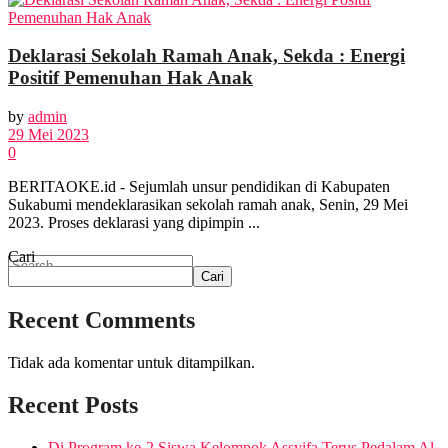
EKBIS
Deklarasi Sekolah Ramah Anak, Sekda : Energi
OPINI
Positif Pemenuhan Hak Anak
by
admin
FOTO
29 Mei 2023
0
BERITAOKE.id - Sejumlah unsur pendidikan di Kabupaten
VIDEO
Sukabumi mendeklarasikan sekolah ramah anak, Senin, 29 Mei
2023. Proses deklarasi yang dipimpin ...
Cari
Cari
Recent Comments
No Result
Tidak ada komentar untuk ditampilkan.
View All Result
Recent Posts
Di Program ke-2 Siswa Kelompok Assyifa Terus Pedalam Al-