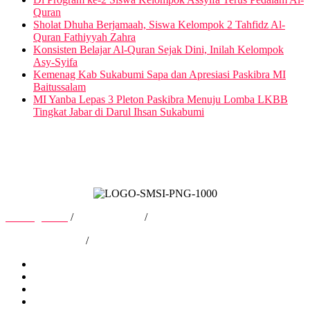
Quran
Sholat Dhuha Berjamaah, Siswa Kelompok 2 Tahfidz Al-
Quran Fathiyyah Zahra
Konsisten Belajar Al-Quran Sejak Dini, Inilah Kelompok
Asy-Syifa
Kemenag Kab Sukabumi Sapa dan Apresiasi Paskibra MI
Baitussalam
MI Yanba Lepas 3 Pleton Paskibra Menuju Lomba LKBB
Tingkat Jabar di Darul Ihsan Sukabumi
Tentang Kami
/
Hubungi Kami
/
Kebijakan Privasi
/
Pedoman Media Siber
Tentang Kami
Hubungi Kami
Kebijakan Privasi
Pedoman Media Siber