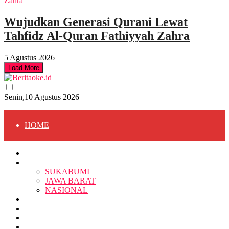
Wujudkan Generasi Qurani Lewat
Tahfidz Al-Quran Fathiyyah Zahra
5 Agustus 2026
Load More
Senin,10 Agustus 2026
HOME
HOME
BERITA
BERITA
SUKABUMI
JAWA BARAT
SUKABUMI
NASIONAL
RELIGI
PENDIDIKAN
JAWA BARAT
RAGAM
SOSOK