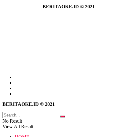
BERITAOKE.ID © 2021
Tentang Kami
Hubungi Kami
Kebijakan Privasi
Pedoman Media Siber
BERITAOKE.ID © 2021
No Result
View All Result
HOME