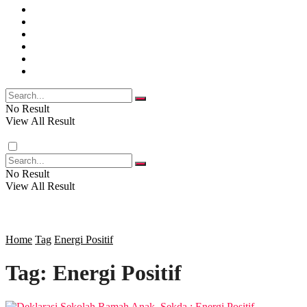
SOSIAL
POLITIK
NASIONAL
EKBIS
OPINI
FOTO
RELIGI
VIDEO
PENDIDIKAN
No Result
View All Result
RAGAM
No Result
View All Result
SOSOK
SOSIAL
Home
Tag
Energi Positif
Tag:
Energi Positif
POLITIK