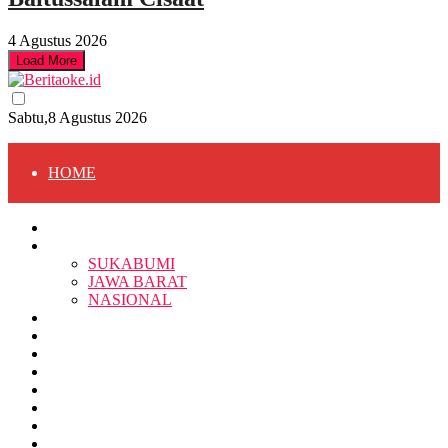
4 Agustus 2026
Load More
Sabtu,8 Agustus 2026
HOME
HOME
BERITA
BERITA
SUKABUMI
JAWA BARAT
SUKABUMI
NASIONAL
RELIGI
PENDIDIKAN
JAWA BARAT
RAGAM
SOSOK
SOSIAL
POLITIK
NASIONAL
EKBIS
OPINI