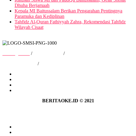
Dhuha Berjamaah
Kepala MI Baitussalam Berikan Pengarahan Pentingnya
Paramuka dan Kediplinan
Tahfidz Al-Quran Fathiyyah Zahra, Rekomendasi Tahfidz
Wilayah Cisaat
Tentang Kami
/
Hubungi Kami
/
Kebijakan Privasi
/
Pedoman Media Siber
Tentang Kami
Hubungi Kami
Kebijakan Privasi
Pedoman Media Siber
BERITAOKE.ID © 2021
Tentang Kami
Hubungi Kami