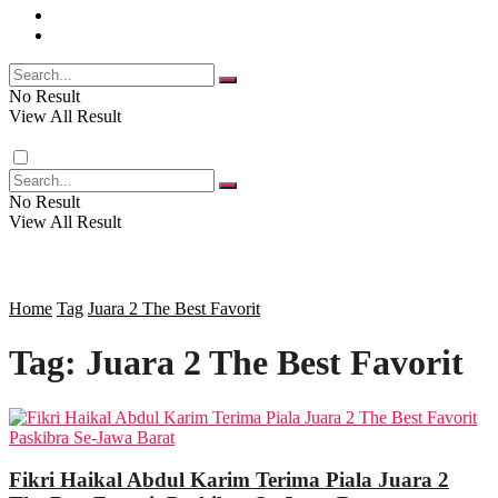
FOTO
RELIGI
VIDEO
PENDIDIKAN
No Result
View All Result
RAGAM
No Result
View All Result
SOSOK
SOSIAL
Home
Tag
Juara 2 The Best Favorit
Tag:
Juara 2 The Best Favorit
POLITIK
EKBIS
Fikri Haikal Abdul Karim Terima Piala Juara 2
OPINI