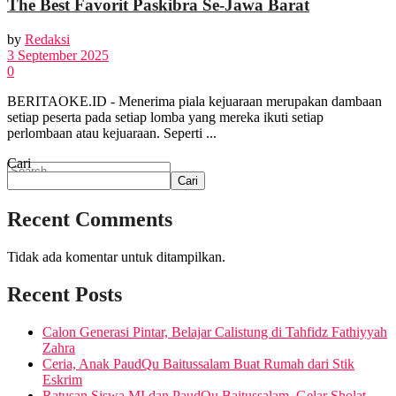
The Best Favorit Paskibra Se-Jawa Barat
by
Redaksi
FOTO
3 September 2025
0
BERITAOKE.ID - Menerima piala kejuaraan merupakan dambaan
VIDEO
setiap peserta pada setiap lomba yang mereka ikuti setiap
perlombaan atau kejuaraan. Seperti ...
Cari
Cari
Recent Comments
No Result
Tidak ada komentar untuk ditampilkan.
View All Result
Recent Posts
Calon Generasi Pintar, Belajar Calistung di Tahfidz Fathiyyah
Zahra
Ceria, Anak PaudQu Baitussalam Buat Rumah dari Stik
Eskrim
Ratusan Siswa MI dan PaudQu Baitussalam, Gelar Sholat