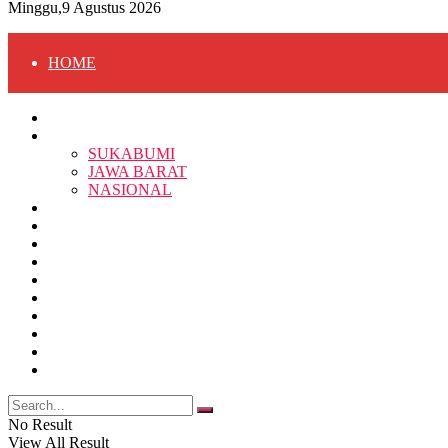
Minggu,9 Agustus 2026
HOME
HOME
BERITA
BERITA
SUKABUMI
JAWA BARAT
SUKABUMI
NASIONAL
RELIGI
PENDIDIKAN
JAWA BARAT
RAGAM
SOSOK
SOSIAL
POLITIK
NASIONAL
EKBIS
OPINI
FOTO
RELIGI
VIDEO
PENDIDIKAN
No Result
View All Result