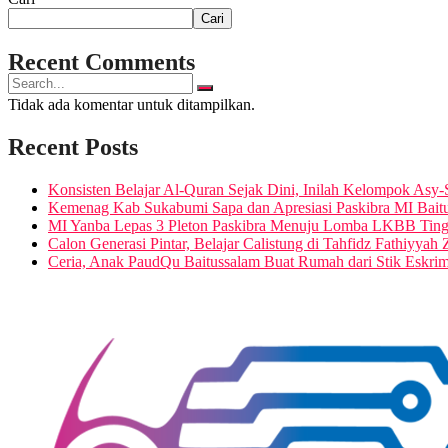
VIDEO
Cari
Recent Comments
Tidak ada komentar untuk ditampilkan.
No Result
Recent Posts
Konsisten Belajar Al-Quran Sejak Dini, Inilah Kelompok Asy-
View All Result
Kemenag Kab Sukabumi Sapa dan Apresiasi Paskibra MI Bait
MI Yanba Lepas 3 Pleton Paskibra Menuju Lomba LKBB Tingk
Calon Generasi Pintar, Belajar Calistung di Tahfidz Fathiyyah 
Ceria, Anak PaudQu Baitussalam Buat Rumah dari Stik Eskri