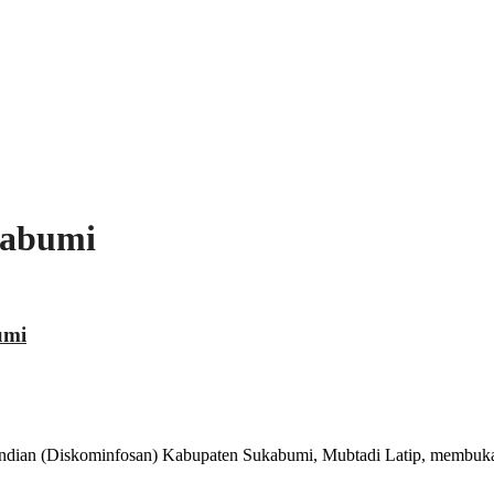
kabumi
umi
dian (Diskominfosan) Kabupaten Sukabumi, Mubtadi Latip, membuka k