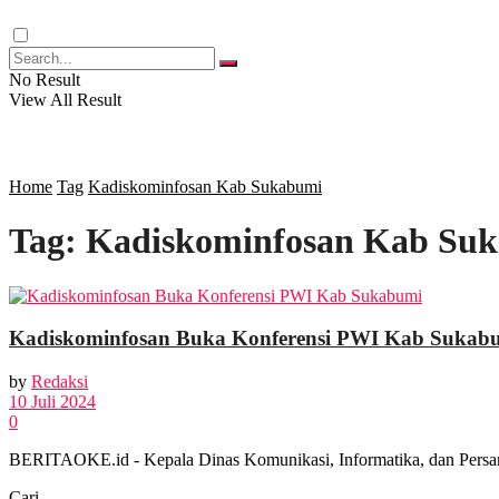
RAGAM
No Result
View All Result
SOSOK
SOSIAL
Home
Tag
Kadiskominfosan Kab Sukabumi
Tag:
Kadiskominfosan Kab Su
POLITIK
EKBIS
Kadiskominfosan Buka Konferensi PWI Kab Sukab
OPINI
by
Redaksi
10 Juli 2024
0
FOTO
BERITAOKE.id - Kepala Dinas Komunikasi, Informatika, dan Persan
Cari