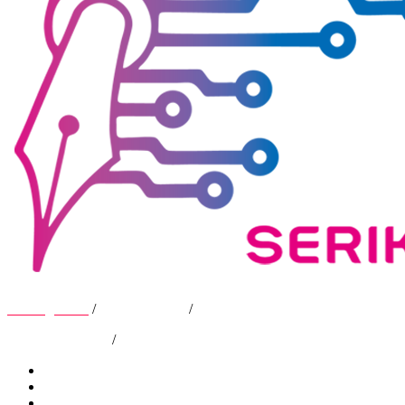
Tentang Kami
/
Hubungi Kami
/
Kebijakan Privasi
/
Pedoman Media Siber
Tentang Kami
Hubungi Kami
Kebijakan Privasi