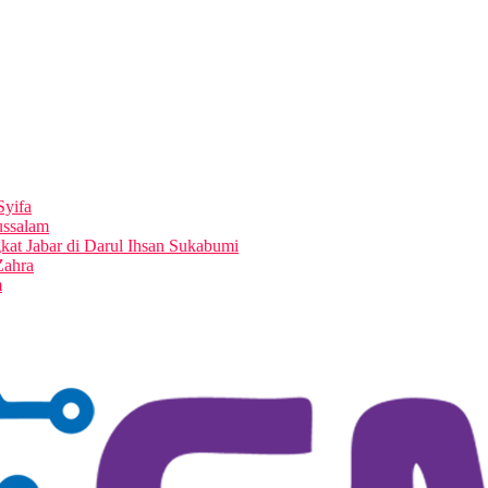
Syifa
ussalam
at Jabar di Darul Ihsan Sukabumi
Zahra
m