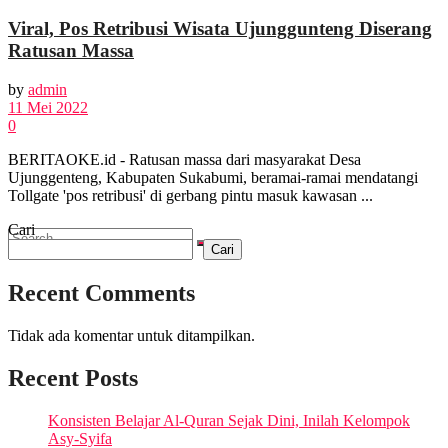
Viral, Pos Retribusi Wisata Ujunggunteng Diserang
OPINI
Ratusan Massa
by
admin
FOTO
11 Mei 2022
0
BERITAOKE.id - Ratusan massa dari masyarakat Desa
VIDEO
Ujunggenteng, Kabupaten Sukabumi, beramai-ramai mendatangi
Tollgate 'pos retribusi' di gerbang pintu masuk kawasan ...
Cari
Cari
Recent Comments
No Result
Tidak ada komentar untuk ditampilkan.
View All Result
Recent Posts
Konsisten Belajar Al-Quran Sejak Dini, Inilah Kelompok
Asy-Syifa