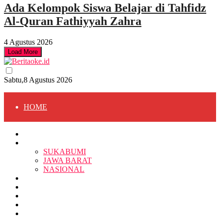
Ada Kelompok Siswa Belajar di Tahfidz
Al-Quran Fathiyyah Zahra
4 Agustus 2026
Load More
Sabtu,8 Agustus 2026
HOME
HOME
BERITA
BERITA
SUKABUMI
JAWA BARAT
SUKABUMI
NASIONAL
RELIGI
PENDIDIKAN
JAWA BARAT
RAGAM
SOSOK
SOSIAL