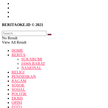
Tentang Kami
Hubungi Kami
Kebijakan Privasi
Pedoman Media Siber
BERITAOKE.ID © 2021
No Result
View All Result
HOME
BERITA
SUKABUMI
JAWA BARAT
NASIONAL
RELIGI
PENDIDIKAN
RAGAM
SOSOK
SOSIAL
POLITIK
EKBIS
OPINI
FOTO