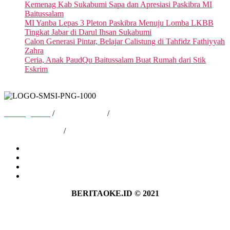
Kemenag Kab Sukabumi Sapa dan Apresiasi Paskibra MI
Baitussalam
MI Yanba Lepas 3 Pleton Paskibra Menuju Lomba LKBB
Tingkat Jabar di Darul Ihsan Sukabumi
Calon Generasi Pintar, Belajar Calistung di Tahfidz Fathiyyah
Zahra
Ceria, Anak PaudQu Baitussalam Buat Rumah dari Stik
Eskrim
Tentang Kami
/
Hubungi Kami
/
Kebijakan Privasi
/
Pedoman Media Siber
Tentang Kami
Hubungi Kami
Kebijakan Privasi
Pedoman Media Siber
BERITAOKE.ID © 2021