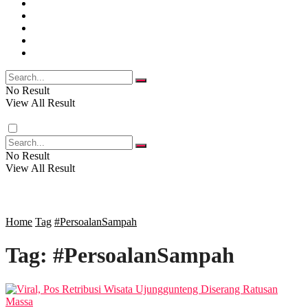
POLITIK
NASIONAL
EKBIS
OPINI
FOTO
RELIGI
VIDEO
PENDIDIKAN
No Result
View All Result
RAGAM
No Result
View All Result
SOSOK
SOSIAL
Home
Tag
#PersoalanSampah
Tag:
#PersoalanSampah
POLITIK
EKBIS