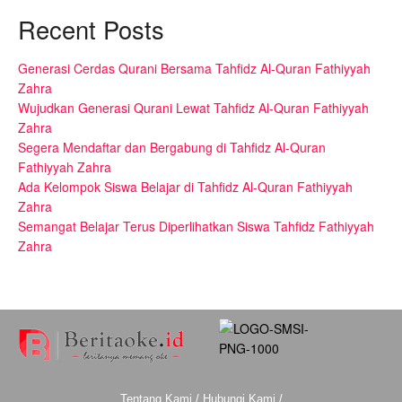
Recent Posts
Generasi Cerdas Qurani Bersama Tahfidz Al-Quran Fathiyyah
Zahra
Wujudkan Generasi Qurani Lewat Tahfidz Al-Quran Fathiyyah
Zahra
Segera Mendaftar dan Bergabung di Tahfidz Al-Quran
Fathiyyah Zahra
Ada Kelompok Siswa Belajar di Tahfidz Al-Quran Fathiyyah
Zahra
Semangat Belajar Terus Diperlihatkan Siswa Tahfidz Fathiyyah
Zahra
Tentang Kami
/
Hubungi Kami
/